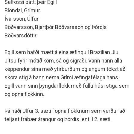
Selfossi þátt. þeir Egill
Blöndal, Grímur
Ívarsson, Úlfur
Böðvarsson, Bjartþór Böðvarsson og Þórdís
Böðvarsdóttir.
Egill sem hafði mætt á eina æfingu í Brazilian Jiu
Jitsu fyrir mótið kom, sá og sigraði. Vann hann alla
keppendur sína með yfirburðum og engum tókst að
skora stig á hann nema Grími æfingafélaga hans.
Egill vann sinn þyngdarflokk með fullu húsi stiga sem
og opna flokkinn.
Þá náði Úlfur 3. sæti í opna flokknum sem verður að
teljast frábær árangur og Þórdís lenti í 2. sæti.