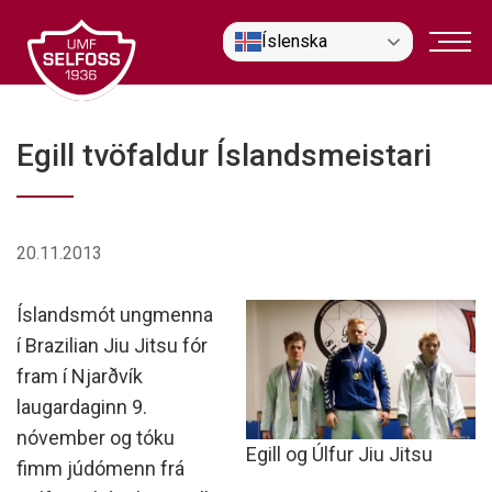
Fara
Íslenska
í
efni
Egill tvöfaldur Íslandsmeistari
20.11.2013
Íslandsmót ungmenna
í Brazilian Jiu Jitsu fór
fram í Njarðvík
laugardaginn 9.
nóvember og tóku
Egill og Úlfur Jiu Jitsu
fimm júdómenn frá