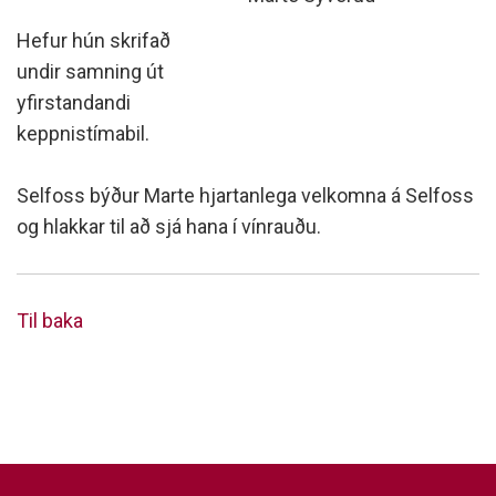
Hefur hún skrifað
undir samning út
yfirstandandi
keppnistímabil.
Selfoss býður Marte hjartanlega velkomna á Selfoss
og hlakkar til að sjá hana í vínrauðu.
Til baka