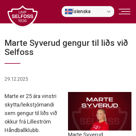
Fara
Íslenska
í
efni
Marte Syverud gengur til liðs við
Selfoss
29.12.2025
Marte er 25 ára vinstri
skytta/leikstjórnandi
sem gengur til liðs við
okkur frá Lilleström
Håndballklubb.
Marte Syverud