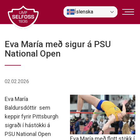
Fara
Íslenska
í
efni
Eva María með sigur á PSU
National Open
02.02.2026
Eva María
Baldursdóttir sem
keppir fyrir Pittsburgh
sigraði í hástökki á
PSU National Open
Eva María með flott stökk í