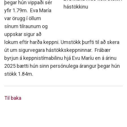
þegar hún vippaði sér
hástökkinu
yfir 1.79m. Eva María
var örugg í öllum
sínum tilraunum og
uppskar sigur að
lokum eftir harða keppni. Umstökk þurfti til að skera
út um sigurvegara hástökkskeppninnar. Frábær
byrjun á keppnistímabilinu hjá Evu Maríu en á árinu
2025 bætti hún sinn persónulega árangur þegar hún
stökk 1.84m.
Til baka