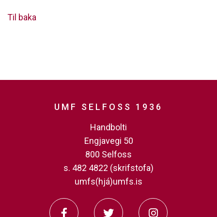
Til baka
UMF SELFOSS 1936
Handbolti
Engjavegi 50
800 Selfoss
s. 482 4822 (skrifstofa)
umfs(hjá)umfs.is