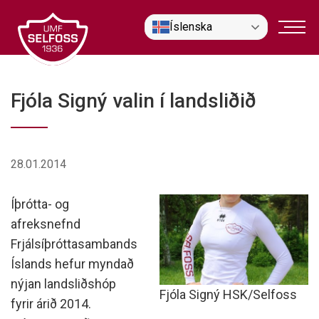
Fara
Íslenska
í
efni
Fjóla Signý valin í landsliðið
28.01.2014
Íþrótta- og
afreksnefnd
Frjálsíþróttasambands
Íslands hefur myndað
nýjan landsliðshóp
Fjóla Signý HSK/Selfoss
fyrir árið 2014.