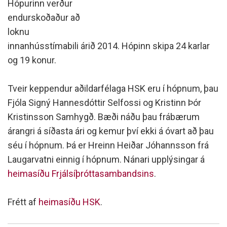
Hópurinn verður
endurskoðaður að
loknu
innanhússtímabili árið 2014. Hópinn skipa 24 karlar
og 19 konur.
Tveir keppendur aðildarfélaga HSK eru í hópnum, þau
Fjóla Signý Hannesdóttir Selfossi og Kristinn Þór
Kristinsson Samhygð. Bæði náðu þau frábærum
árangri á síðasta ári og kemur því ekki á óvart að þau
séu í hópnum. Þá er Hreinn Heiðar Jóhannsson frá
Laugarvatni einnig í hópnum. Nánari upplýsingar á
heimasíðu Frjálsíþróttasambandsins
.
Frétt af
heimasíðu HSK
.