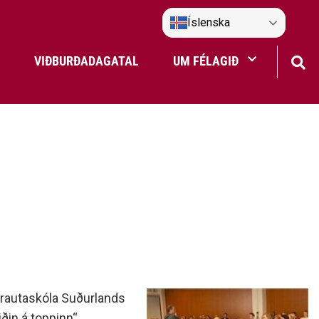
Íslenska
VIÐBURÐADAGATAL
UM FÉLAGIÐ
Frístundaakstur
Nefndir Umf. Selfoss
tjón
lbrautaskóla Suðurlands
iðin á toppinn“