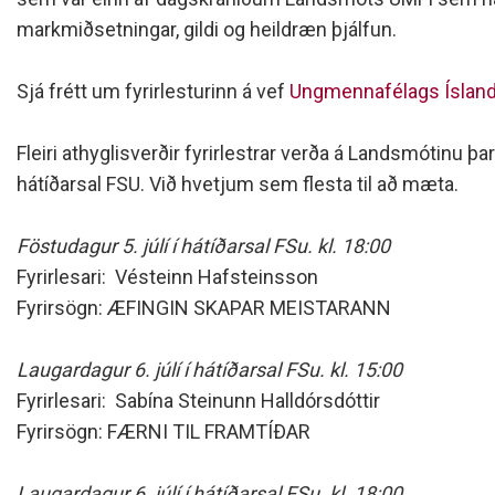
Siðareglur Umf. Selfoss
markmiðsetningar, gildi og heildræn þjálfun.
Umgengnisreglur
Sjá frétt um fyrirlesturinn á vef
Ungmennafélags Íslan
Fleiri athyglisverðir fyrirlestrar verða á Landsmótinu þa
hátíðarsal FSU. Við hvetjum sem flesta til að mæta.
Föstudagur 5. júlí í hátíðarsal FSu. kl. 18:00
Fyrirlesari: Vésteinn Hafsteinsson
Fyrirsögn: ÆFINGIN SKAPAR MEISTARANN
Laugardagur 6. júlí í hátíðarsal FSu. kl. 15:00
Fyrirlesari: Sabína Steinunn Halldórsdóttir
Fyrirsögn: FÆRNI TIL FRAMTÍÐAR
Laugardagur 6. júlí í hátíðarsal FSu. kl. 18:00