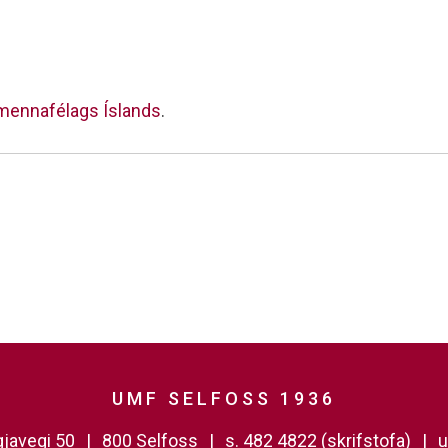
ennafélags Íslands
.
UMF SELFOSS 1936
javegi 50
800 Selfoss
s. 482 4822 (skrifstofa)
u