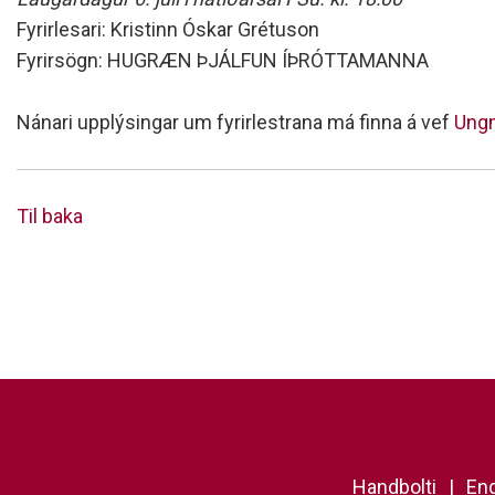
Fyrirlesari: Kristinn Óskar Grétuson
Fyrirsögn: HUGRÆN ÞJÁLFUN ÍÞRÓTTAMANNA
Nánari upplýsingar um fyrirlestrana má finna á vef
Ungm
Til baka
Handbolti
Eng