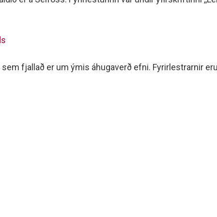
minjanefndar
ds
r sem fjallað er um ýmis áhugaverð efni. Fyrirlestrarnir er