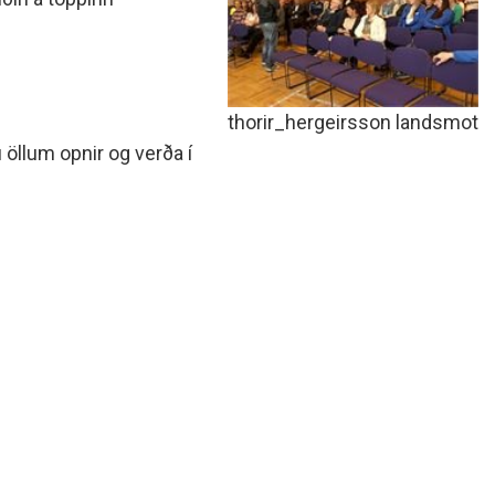
thorir_hergeirsson landsmot
u öllum opnir og verða í