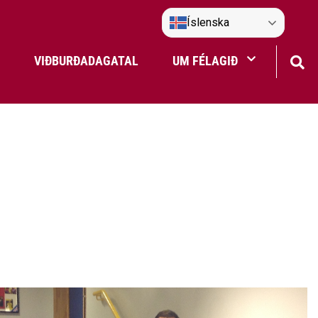
Íslenska
VIÐBURÐADAGATAL
UM FÉLAGIÐ
Frístundaakstur
Nefndir Umf. Selfoss
tjón