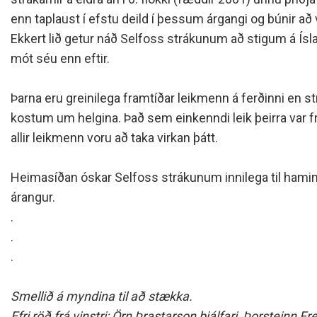
Siðareglur Umf. Selfoss
enn taplaust í efstu deild í þessum árgangi og búnir að 
Umgengnisreglur
Ekkert lið getur náð Selfoss strákunum að stigum á Ís
mót séu enn eftir.
Þarna eru greinilega framtíðar leikmenn á ferðinni en st
kostum um helgina. Það sem einkenndi leik þeirra var f
allir leikmenn voru að taka virkan þátt.
Heimasíðan óskar Selfoss strákunum innilega til ham
árangur
.
.
.
.
Smellið á myndina til að stækka.
Efri röð frá vinstri: Örn Þrastarson þjálfari, Þorsteinn 