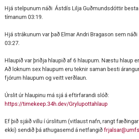
Siðareglur Umf. Selfoss
Hjá stelpunum náði Ástdís Lilja Guðmundsdóttir besta
Umgengnisreglur
tímanum 03:19.
Hjá strákunum var það Elmar Andri Bragason sem náði
03:27.
Hlaupið var þriðja hlaupið af 6 hlaupum. Næstu hlaup er
Að loknum sex hlaupum eru teknir saman besti árang
fjórum hlaupum og veitt verðlaun.
Úrslit úr hlaupinu má sjá á eftirfarandi slóð:
https://timekeep.34h.dev/Grylupottahlaup
Ef þið sjáið villu í úrslitum (vitlaust nafn, rangt fæðing
ekki) sendið þá athugasemd á netfangið
frjalsar@umfs