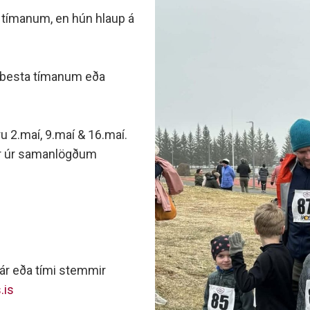
minjanefndar
 tímanum, en hún hlaup á
 besta tímanum eða
u 2.maí, 9.maí & 16.maí.
ur úr samanlögðum
arár eða tími stemmir
.is