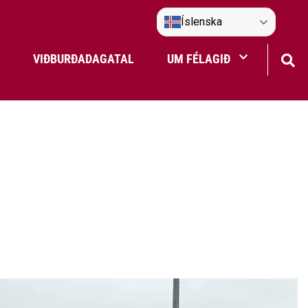
Íslenska
VIÐBURÐADAGATAL
UM FÉLAGIÐ
Frístundaakstur
Nefndir Umf. Selfoss
tjón