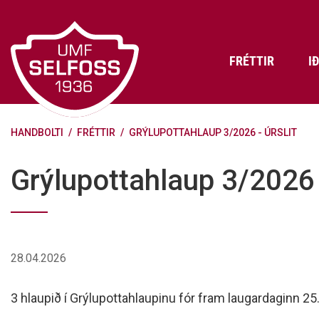
Fara
í
efni
FRÉTTIR
I
HANDBOLTI
/
FRÉTTIR
/
GRÝLUPOTTAHLAUP 3/2026 - ÚRSLIT
Frádráttarbærir styrkir til
Skráning iðkenda á Abler
Aðalstjórn Umf. Selfoss
íþróttafélaga
Lög, reglur og stefnur félagsins
Æfingatö
Skrifstof
Viðurken
Grýlupottahlaup 3/2026 -
Fræðslu- og forvarnarstefna Umf.
Björns Bl
Selfoss
Heiðursfél
Æfingagjöld
Frístund
Jafnréttisáætlun Umf. Selfoss
Íþróttafó
Lög Umf. Selfoss
UMFÍ bikar
28.04.2026
Persónuverndarstefna Umf.
Selfoss
3 hlaupið í Grýlupottahlaupinu fór fram laugardaginn 25.
Reglugerð um fjáraflanir