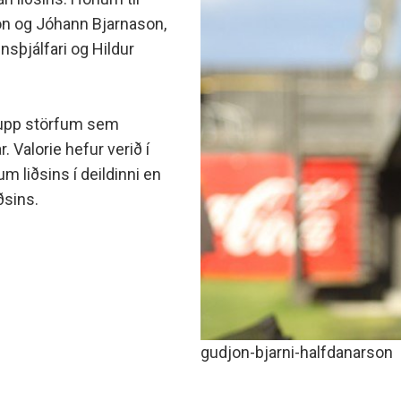
minjanefndar
on og Jóhann Bjarnason,
nsþjálfari og Hildur
t upp störfum sem
r. Valorie hefur verið í
m liðsins í deildinni en
ðsins.
gudjon-bjarni-halfdanarson