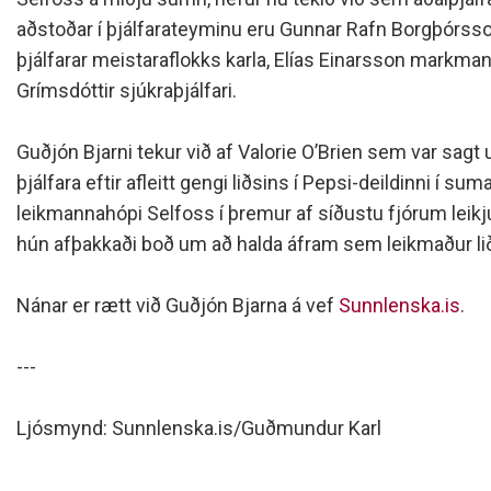
Siðareglur Umf. Selfoss
aðstoðar í þjálfarateyminu eru Gunnar Rafn Borgþórss
Umgengnisreglur
þjálfarar meistaraflokks karla, Elías Einarsson markman
Grímsdóttir sjúkraþjálfari.
Guðjón Bjarni tekur við af Valorie O’Brien sem var sag
þjálfara eftir afleitt gengi liðsins í Pepsi-deildinni í suma
leikmannahópi Selfoss í þremur af síðustu fjórum leikju
hún afþakkaði boð um að halda áfram sem leikmaður li
Nánar er rætt við Guðjón Bjarna á vef
Sunnlenska.is
.
---
Ljósmynd: Sunnlenska.is/Guðmundur Karl