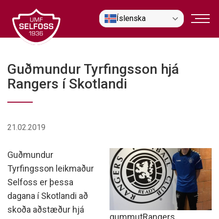
Fara
Íslenska
í
efni
Guðmundur Tyrfingsson hjá
Rangers í Skotlandi
21.02.2019
Guðmundur
Tyrfingsson leikmaður
Selfoss er þessa
dagana í Skotlandi að
skoða aðstæður hjá
gummutRangers