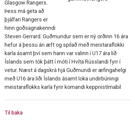
Glasgow Rangers.
Þess má geta að
þjálfari Rangers er
hinn goðsagnakenndi
Steven Gerrard. Guðmundur sem er ný orðinn 16 ára
hefur á þessu ári æft og spilað með meistaraflokki
karla ásamt því sem hann var valinn í U17 ára lið
Íslands sem tók þátt í móti í Hvíta Rússlandi fyrr í
vetur. Næst á dagskrá hjá Guðmundi er æfingahelgi
með U16 ára liði Íslands ásamt loka undirbúningi
meistaraflokks karla fyrir komandi keppnistímabil
Til baka