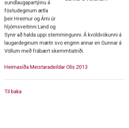
sundlaugapartýinu á
föstudeginum ætla
þeir Hreimur og Árni úr
hljómsveitinni Land og
Synir að halda uppi stemmingunni. Á kvöldvökunni á
laugardeginum mætir svo enginn annar en Gunnar á
Völlum með frábært skemmtiatriði.
Heimasíða Meistaradeildar Olís 2013
Til baka