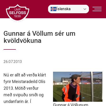
Fara
Íslenska
í
efni
Gunnar á Völlum sér um
kvöldvökuna
26.07.2013
Nú er allt að verða klárt
fyrir Meistaradeild Olís
2013. Mótið verður
með svipuðu sniði og
undanfarin ár. Í
Gunnar á Völlunum