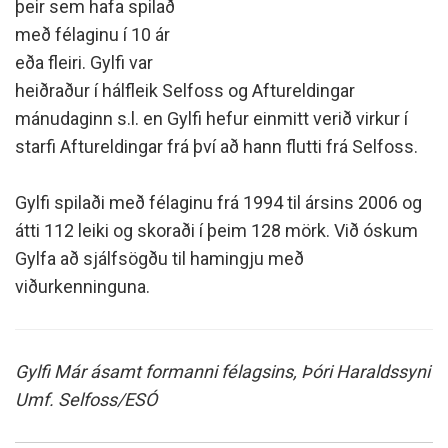
þeir sem hafa spilað
með félaginu í 10 ár
eða fleiri. Gylfi var
heiðraður í hálfleik Selfoss og Aftureldingar
mánudaginn s.l. en Gylfi hefur einmitt verið virkur í
starfi Aftureldingar frá því að hann flutti frá Selfoss.
Gylfi spilaði með félaginu frá 1994 til ársins 2006 og
átti 112 leiki og skoraði í þeim 128 mörk. Við óskum
Gylfa að sjálfsögðu til hamingju með
viðurkenninguna.
Gylfi Már ásamt formanni félagsins, Þóri Haraldssyni
Umf. Selfoss/ESÓ