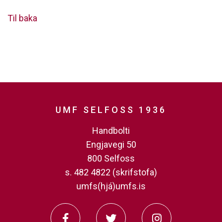
Til baka
UMF SELFOSS 1936
Handbolti
Engjavegi 50
800 Selfoss
s. 482 4822 (skrifstofa)
umfs(hjá)umfs.is