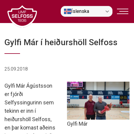
Fara
Íslenska
í
efni
Gylfi Már í heiðurshöll Selfoss
25.09.2018
Gylfi Már Ágústsson
er fjórði
Selfyssingurinn sem
tekinn er inn í
heiðurshöll Selfoss,
Gylfi Már
en þar komast aðeins