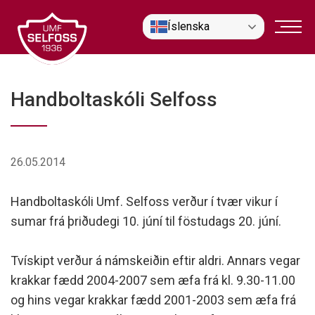
Fara
Íslenska
í
efni
Handboltaskóli Selfoss
26.05.2014
Handboltaskóli Umf. Selfoss verður í tvær vikur í
sumar frá þriðudegi 10. júní til föstudags 20. júní.
Tvískipt verður á námskeiðin eftir aldri. Annars vegar
krakkar fædd 2004-2007 sem æfa frá kl. 9.30-11.00
og hins vegar krakkar fædd 2001-2003 sem æfa frá