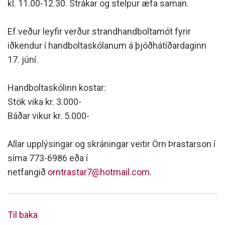
kl. 11.00-12.30. Strákar og stelpur æfa saman.
Ef veður leyfir verður strandhandboltamót fyrir
iðkendur í handboltaskólanum á þjóðhátíðardaginn
17. júní.
Handboltaskólinn kostar:
Stök vika kr. 3.000-
Báðar vikur kr. 5.000-
Allar upplýsingar og skráningar veitir Örn Þrastarson í
síma 773-6986 eða í
netfangið
orntrastar7@hotmail.com
.
Til baka