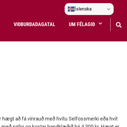
Íslenska
VIÐBURÐADAGATAL
UM FÉLAGIÐ
Frístundaakstur
Nefndir Umf. Selfoss
tjón
r hægt að fá vínrauð með hvítu Selfossmerki eða hvít
u með nafni og kostar handklæðið þá 4.300 kr. Hægt er