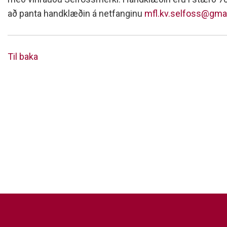
Siðareglur Umf. Selfoss
að panta handklæðin á netfanginu
mfl.kv.selfoss@gma
Umgengnisreglur
Til baka