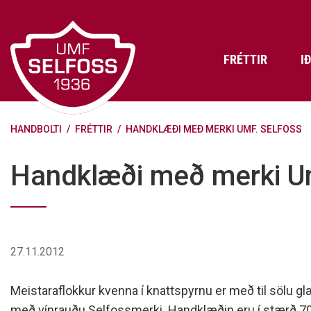
Fara
í
efni
FRÉTTIR
I
HANDBOLTI
/
FRÉTTIR
/
HANDKLÆÐI MEÐ MERKI UMF. SELFOSS
Frádráttarbærir styrkir til
Skráning iðkenda á Abler
Aðalstjórn Umf. Selfoss
íþróttafélaga
Lög, reglur og stefnur félagsins
Æfingatö
Skrifstof
Viðurken
Handklæði með merki U
Fræðslu- og forvarnarstefna Umf.
Björns Bl
Selfoss
Heiðursfél
Æfingagjöld
Frístund
Jafnréttisáætlun Umf. Selfoss
Íþróttafó
Lög Umf. Selfoss
UMFÍ bikar
27.11.2012
Persónuverndarstefna Umf.
Selfoss
Meistaraflokkur kvenna í knattspyrnu er með til sölu 
Reglugerð um fjáraflanir
með vínrauðu Selfossmerki. Handklæðin eru í stærð 70x