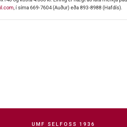
minjanefndar
il.com
, í síma 669-7604 (Auður) eða 893-8988 (Hafdís).
UMF SELFOSS 1936