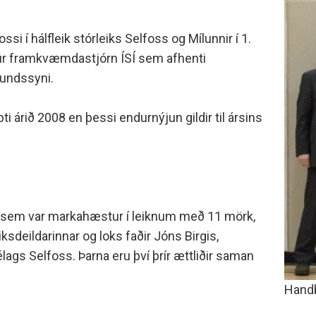
minjanefndar
ssi í hálfleik stórleiks Selfoss og Mílunnir í 1.
n úr framkvæmdastjórn ÍSÍ sem afhenti
mundssyni.
ti árið 2008 en þessi endurnýjun gildir til ársins
Örn sem var markahæstur í leiknum með 11 mörk,
ksdeildarinnar og loks faðir Jóns Birgis,
s Selfoss. Þarna eru því þrír ættliðir saman
Handb