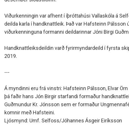
Siðareglur Umf. Selfoss
Umgengnisreglur
Viðurkenningin var afhent í íþróttahúsi Vallaskóla á Selfo
deilda karla í handknattleik. Það var Hafsteinn Pálsso
viðurkenninguna formanni deildarinnar Jóni Birgi Guð
Handknattleiksdeildin varð fyrirmyndardeild í fyrsta skip
2019.
---
Á myndinni eru frá vinstri: Hafsteinn Pálsson, Elvar 
þá faðir hans Jón Birgir starfandi formaður handknattlei
Guðmundur Kr. Jónsson sem er formaður Ungmennafélag
komnir með Hafsteini.
Ljósmynd: Umf. Selfoss/Jóhannes Ásgeir Eiríksson