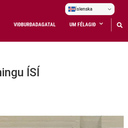
Íslenska
VIÐBURÐADAGATAL
UM FÉLAGIÐ
Frístundaakstur
Nefndir Umf. Selfoss
ingu ÍSÍ
tjón