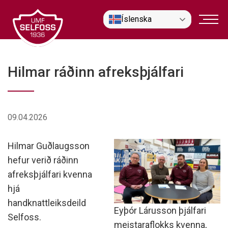
Fara
Íslenska
í
efni
Hilmar ráðinn afreksþjálfari
09.04.2026
Hilmar Guðlaugsson
hefur verið ráðinn
afreksþjálfari kvenna
hjá
handknattleiksdeild
Eyþór Lárusson þjálfari
Selfoss.
meistaraflokks kvenna,