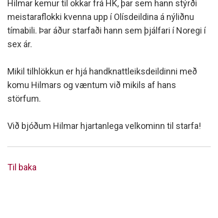
Hilmar kemur til okkar frá HK, þar sem hann stýrði
meistaraflokki kvenna upp í Olísdeildina á nýliðnu
tímabili. Þar áður starfaði hann sem þjálfari í Noregi í
sex ár.
Mikil tilhlökkun er hjá handknattleiksdeildinni með
komu Hilmars og væntum við mikils af hans
störfum.
Við bjóðum Hilmar hjartanlega velkominn til starfa!
Til baka