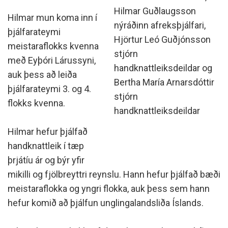
Hilmar Guðlaugsson
Hilmar mun koma inn í
nýráðinn afreksþjálfari,
þjálfarateymi
Hjörtur Leó Guðjónsson
meistaraflokks kvenna
stjórn
með Eyþóri Lárussyni,
handknattleiksdeildar og
auk þess að leiða
Bertha María Arnarsdóttir
þjálfarateymi 3. og 4.
stjórn
flokks kvenna.
handknattleiksdeildar
Hilmar hefur þjálfað
handknattleik í tæp
þrjátíu ár og býr yfir
mikilli og fjölbreyttri reynslu. Hann hefur þjálfað bæði
meistaraflokka og yngri flokka, auk þess sem hann
hefur komið að þjálfun unglingalandsliða Íslands.