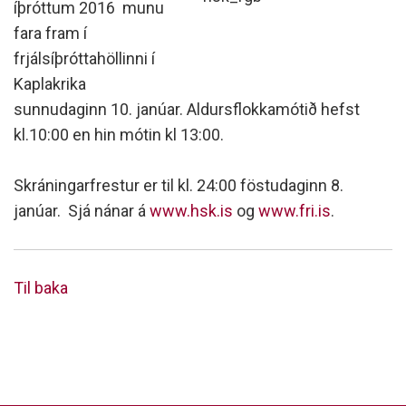
íþróttum 2016 munu
fara fram í
frjálsíþróttahöllinni í
Kaplakrika
sunnudaginn 10. janúar. Aldursflokkamótið hefst
kl.10:00 en hin mótin kl 13:00.
Skráningarfrestur er til kl. 24:00 föstudaginn 8.
janúar. Sjá nánar á
www.hsk.is
og
www.fri.is
.
Til baka