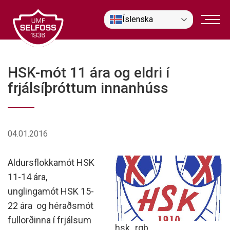
Fara
Íslenska
í
efni
HSK-mót 11 ára og eldri í
frjálsíþróttum innanhúss
04.01.2016
Aldursflokkamót HSK
11-14 ára,
unglingamót HSK 15-
22 ára og héraðsmót
fullorðinna í frjálsum
hsk_rgb