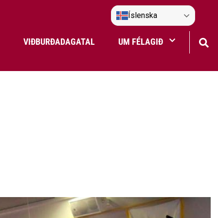
Íslenska
VIÐBURÐADAGATAL
UM FÉLAGIÐ
Frístundaakstur
Nefndir Umf. Selfoss
tjón