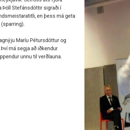
minjanefndar
Þöll Stefánsdóttir sigraði í
andsmeistaratitli, en þess má geta
 (sparring).
Dagnýju Maríu Pétursdóttur og
 Því má segja að iðkendur
keppendur unnu til verðlauna.