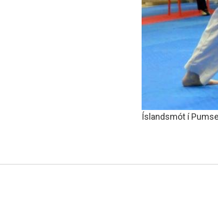
Íslandsmót í Pums