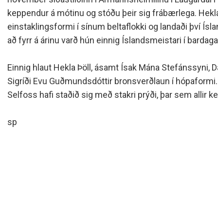
Siðareglur Umf. Selfoss
keppendur á mótinu og stóðu þeir sig frábærlega. Hekla 
Umgengnisreglur
einstaklingsformi í sínum beltaflokki og landaði því Ísl
að fyrr á árinu varð hún einnig Íslandsmeistari í bardaga
Einnig hlaut Hekla Þöll, ásamt Ísak Mána Stefánssyni, 
Sigríði Evu Guðmundsdóttir bronsverðlaun í hópaformi.
Selfoss hafi staðið sig með stakri prýði, þar sem allir 
sp