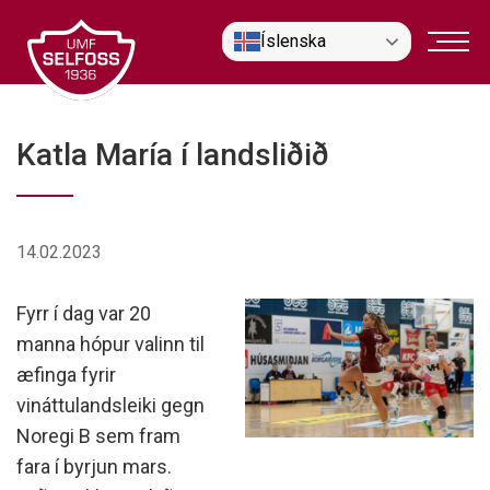
Fara
Íslenska
í
efni
Katla María í landsliðið
14.02.2023
Fyrr í dag var 20
manna hópur valinn til
æfinga fyrir
vináttulandsleiki gegn
Noregi B sem fram
fara í byrjun mars.