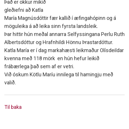
Það er okkur mikið
gleðiefni að Katla
María Magnúsdóttir fær kallið í æfingahópinn og á
möguleika á að leika sinn fyrsta landsleik.
Þar hittir hún meðal annarra Selfyssingana Perlu Ruth
Albertsdóttur og Hrafnhildi Hönnu Þrastardóttur.
Katla María er í dag markahæsti leikmaður Olísdeildar
kvenna með 118 mörk en hún hefur leikið
frábærlega það sem af er vetri.
Við óskum Kötlu Maríu innilega til hamingju með
valið.
Til baka