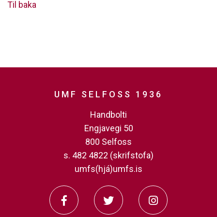
Til baka
UMF SELFOSS 1936
Handbolti
Engjavegi 50
800 Selfoss
s. 482 4822 (skrifstofa)
umfs(hjá)umfs.is