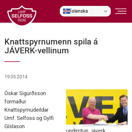
Fara
Íslenska
í
efni
Knattspyrnumenn spila á
JÁVERK-vellinum
19.05.2014
Óskar Sigurðsson
formaður
Knattspyrnudeildar
Umf. Selfoss og Gylfi
Gíslason
undirritun_javerk