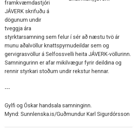
framkvæmdastjóri
JÁVERK skrifuðu á
dögunum undir
tveggja ára
styrktarsamning sem felur í sér að næstu tvö ár
munu aðalvöllur knattspyrnudeildar sem og
gervigrasvöllur á Selfossvelli heita JÁVERK-völlurinn.
Samningurinn er afar mikilvægur fyrir deildina og
rennir styrkari stoðum undir rekstur hennar.
---
Gylfi og Óskar handsala samninginn.
Mynd: Sunnlenska.is/Guðmundur Karl Sigurdórsson