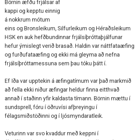
Börnin æfðu frjálsar af
kappi og kepptu einnig
á nokkrum mótum
eins og Bronsleikum, Silfurleikum og Héraðsleikum
HSK en auk hefðbundinnar frjálsíþróttaþjálfunar
hefur ýmislegt verið brasað. Haldin var náttfataæfing
og furðufataæfing og ekki má gleyma að nefna
frjálsíþróttamessuna sem þau tóku þátt í.
Ef Iða var upptekin á æfingatímum var það markmið
að fella ekki niður æfingar heldur finna eitthvað
annað í staðinn yfir kaldasta tímann. Börnin mættu í
sundsprell, fóru í öðruvísi afþreyingu í
félagsmiðstöðinni og í ljósmyndaratleik.
Veturinn var svo kvaddur með keppni í