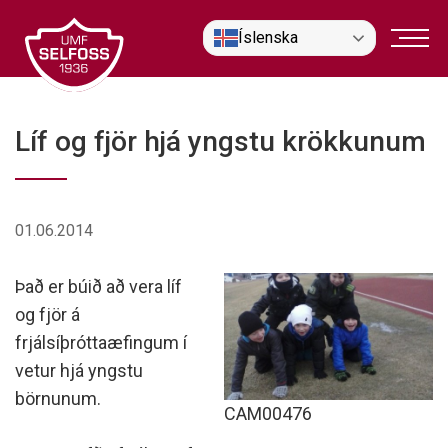
Fara
Íslenska
í
efni
Líf og fjör hjá yngstu krökkunum
01.06.2014
Það er búið að vera líf
og fjör á
frjálsíþróttaæfingum í
vetur hjá yngstu
börnunum.
CAM00476