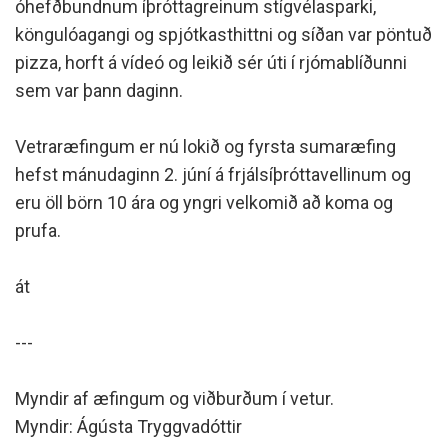
óhefðbundnum íþróttagreinum stígvélasparki,
köngulóagangi og spjótkasthittni og síðan var pöntuð
pizza, horft á vídeó og leikið sér úti í rjómablíðunni
sem var þann daginn.
Vetraræfingum er nú lokið og fyrsta sumaræfing
hefst mánudaginn 2. júní á frjálsíþróttavellinum og
eru öll börn 10 ára og yngri velkomið að koma og
prufa.
át
---
Myndir af æfingum og viðburðum í vetur.
Myndir: Ágústa Tryggvadóttir