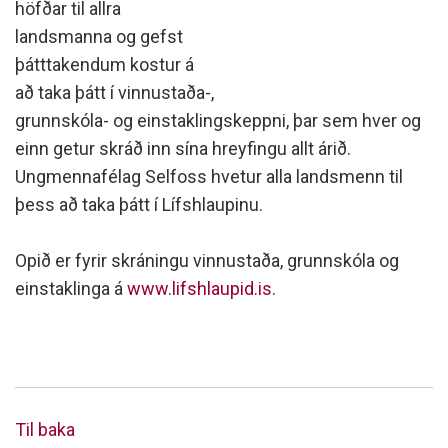
höfðar til allra
landsmanna og gefst
þátttakendum kostur á
að taka þátt í vinnustaða-,
grunnskóla- og einstaklingskeppni, þar sem hver og
einn getur skráð inn sína hreyfingu allt árið.
Ungmennafélag Selfoss hvetur alla landsmenn til
þess að taka þátt í Lífshlaupinu.
Opið er fyrir skráningu vinnustaða, grunnskóla og
einstaklinga á
www.lifshlaupid.is
.
Til baka