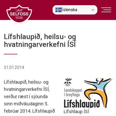
Fara
Íslenska
í
efni
Lífshlaupið, heilsu- og
hvatningarverkefni ÍSÍ
31.01.2014
Lífshlaupið, heilsu- og
hvatningarverkefni ÍSÍ,
verður ræst í sjöunda
sinn miðvikudaginn 5.
febrúar 2014. Lífshlaupið
Lífshlaup ÍSÍ