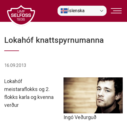
Fara
Íslenska
í
efni
Lokahóf knattspyrnumanna
16.09.2013
Lokahóf
meistaraflokks og 2.
flokks karla og kvenna
verður
Ingó Veðurguð