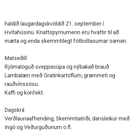
haldið laugardagskvöldið 21. september í
Hvítahúsinu. Knattspyrnumenn eru hvattir til að
mæta og enda skemmtilegt fótboltasumar saman.
Matseðill
Rjómalöguð sveppasúpa og nýbakað brauð
Lambalæri með Gratínkartöflum, grænmeti og
rauðvínssósu.
Kaffi og konfekt.
Dagskrá
Verðlaunaafhending, Skemmtiatriði, dansleikur með
Ingó og Veðurguðunum o.fl.