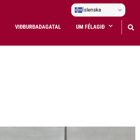
Íslenska
VIÐBURÐADAGATAL
UM FÉLAGIÐ
Frístundaakstur
Nefndir Umf. Selfoss
tjón