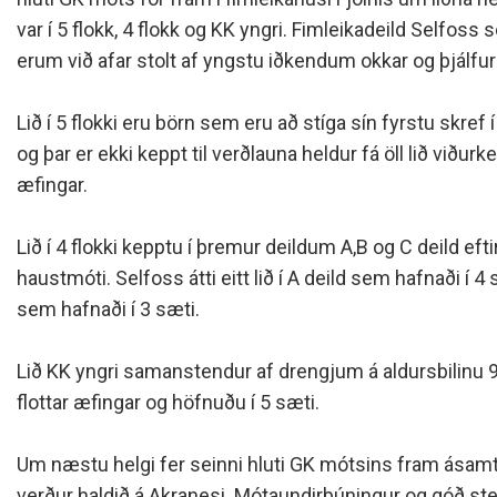
Siðareglur Umf. Selfoss
var í 5 flokk, 4 flokk og KK yngri. Fimleikadeild Selfoss s
Umgengnisreglur
erum við afar stolt af yngstu iðkendum okkar og þjálfu
Lið í 5 flokki eru börn sem eru að stíga sín fyrstu skref
og þar er ekki keppt til verðlauna heldur fá öll lið viðurk
æfingar.
Lið í 4 flokki kepptu í þremur deildum A,B og C deild efti
haustmóti. Selfoss átti eitt lið í A deild sem hafnaði í 4 
sem hafnaði í 3 sæti.
Lið KK yngri samanstendur af drengjum á aldursbilinu 9
flottar æfingar og höfnuðu í 5 sæti.
Um næstu helgi fer seinni hluti GK mótsins fram ásam
verður haldið á Akranesi. Mótaundirbúningur og góð ste