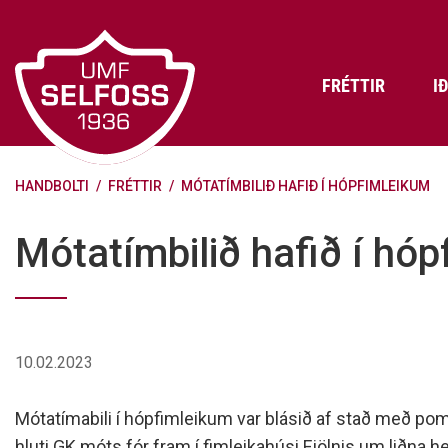
Fara
í
efni
FRÉTTIR
I
HANDBOLTI
/
FRÉTTIR
/
MÓTATÍMBILIÐ HAFIÐ Í HÓPFIMLEIKUM
Frádráttarbærir styrkir til
Skráning iðkenda á Abler
Aðalstjórn Umf. Selfoss
íþróttafélaga
Lög, reglur og stefnur félagsins
Æfingatö
Skrifstof
Viðurken
Mótatímbilið hafið í hó
Fræðslu- og forvarnarstefna Umf.
Björns Bl
Selfoss
Heiðursfél
Æfingagjöld
Frístund
Jafnréttisáætlun Umf. Selfoss
Íþróttafó
Lög Umf. Selfoss
UMFÍ bikar
10.02.2023
Persónuverndarstefna Umf.
Selfoss
Mótatímabili í hópfimleikum var blásið af stað með pom
Reglugerð um fjáraflanir
hluti GK móts fór fram í fimleikahúsi Fjölnis um liðna he