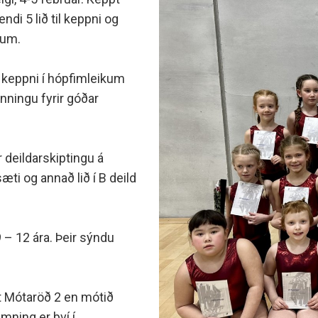
minjanefndar
endi 5 lið til keppni og
rum.
 í keppni í hópfimleikum
enningu fyrir góðar
r deildarskiptingu á
sæti og annað lið í B deild
 – 12 ára. Þeir sýndu
t Mótaröð 2 en mótið
mning er því í