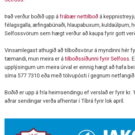
Siðareglur Umf. Selfoss
Umgengnisreglur
Það verður boðið upp á
frábær nettilboð
á
keppnistreyj
félagsgalla, æfingabúnaði, hlaupabuxum, kuldaúlpum, h
Selfossvörum sem hægt verður að kaupa fyrir gott ver
Vinsamlegast athugið að tilboðsvörur á myndinni hér fy
tæmandi, mun meira er á
tilboðssíðunni fyrir Selfoss
. 
upplýsingum um meira úrval er einnig hægt að hafa bei
síma
577 7310 eða með tölvupósti í gegnum netfangi
Boðið er upp á fría heimsendingu ef verslað er fyrir kr. 
aðrar sendingar verða afhentar í Tíbrá fyrir lok apríl.