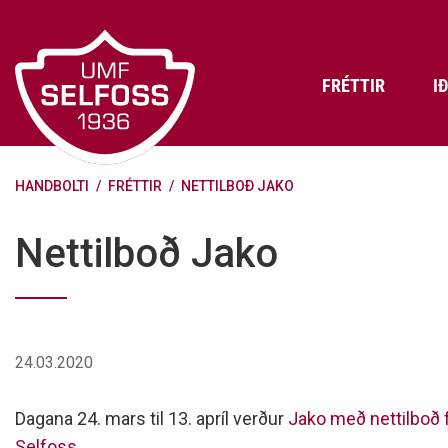
Fara
í
efni
FRÉTTIR
I
HANDBOLTI
/
FRÉTTIR
/
NETTILBOÐ JAKO
Frádráttarbærir styrkir til
Skráning iðkenda á Abler
Aðalstjórn Umf. Selfoss
íþróttafélaga
Lög, reglur og stefnur félagsins
Æfingatö
Skrifstof
Viðurken
Nettilboð Jako
Fræðslu- og forvarnarstefna Umf.
Björns Bl
Selfoss
Heiðursfél
Æfingagjöld
Frístund
Jafnréttisáætlun Umf. Selfoss
Íþróttafó
Lög Umf. Selfoss
UMFÍ bikar
24.03.2020
Persónuverndarstefna Umf.
Selfoss
Dagana 24. mars til 13. apríl verður
Jako með nettilboð 
Reglugerð um fjáraflanir
Selfoss
.