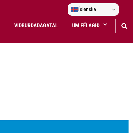
Íslenska
VIÐBURÐADAGATAL
UM FÉLAGIÐ
Frístundaakstur
Nefndir Umf. Selfoss
tjón