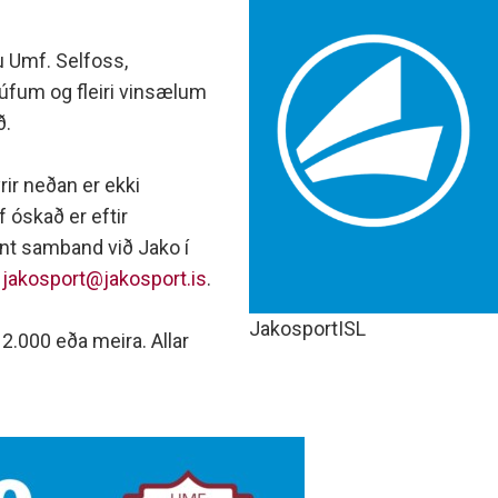
minjanefndar
u Umf. Selfoss,
úfum og fleiri vinsælum
ð.
rir neðan er ekki
Ef óskað er eftir
nt samband við Jako í
ð
jakosport@jakosport.is
.
JakosportISL
12.000 eða meira. Allar