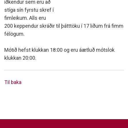
iðkendur sem eru að
stíga sín fyrstu skref í
fimleikum. Alls eru
200 keppendur skráðir til þátttöku í 17 liðum frá fimm
félögum.
Mótið hefst klukkan 18:00 og eru áætluð mótslok
klukkan 20:00.
Til baka