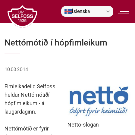
Fara
Íslenska
í
efni
Nettómótið í hópfimleikum
10.03.2014
Fimleikadeild Selfoss
heldur Nettómótiðí
hópfimleikum - á
laugardaginn.
Netto-slogan
Nettómótið er fyrir