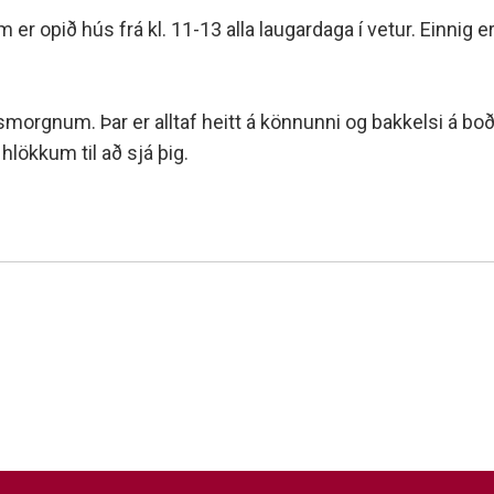
minjanefndar
em er opið hús frá kl. 11-13 alla laugardaga í vetur. Einnig e
rgnum. Þar er alltaf heitt á könnunni og bakkelsi á boðst
hlökkum til að sjá þig.