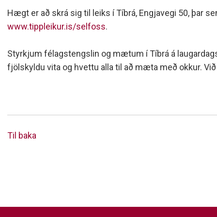
Siðareglur Umf. Selfoss
Hægt er að skrá sig til leiks í Tíbrá, Engjavegi 50, þar s
Umgengnisreglur
www.tippleikur.is/selfoss
.
Styrkjum félagstengslin og mætum í Tíbrá á laugardagsmo
fjölskyldu vita og hvettu alla til að mæta með okkur. Við 
Til baka