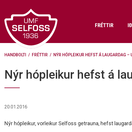
Fara
í
efni
FRÉTTIR
I
HANDBOLTI
/
FRÉTTIR
/
NÝR HÓPLEIKUR HEFST Á LAUGARDAG – 
Frádráttarbærir styrkir til
Skráning iðkenda á Abler
Aðalstjórn Umf. Selfoss
íþróttafélaga
Lög, reglur og stefnur félagsins
Æfingatö
Skrifstof
Viðurken
Nýr hópleikur hefst á l
Fræðslu- og forvarnarstefna Umf.
Björns Bl
Selfoss
Heiðursfél
Æfingagjöld
Frístund
Jafnréttisáætlun Umf. Selfoss
Íþróttafó
Lög Umf. Selfoss
UMFÍ bikar
20.01.2016
Persónuverndarstefna Umf.
Selfoss
Nýr hópleikur, vorleikur Selfoss getrauna, hefst laugarda
Reglugerð um fjáraflanir