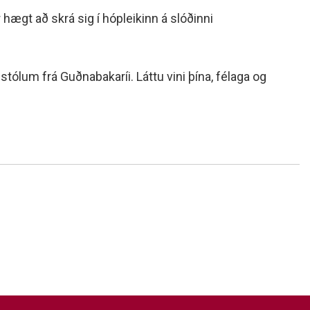
r hægt að skrá sig í hópleikinn á slóðinni
ólum frá Guðnabakaríi. Láttu vini þína, félaga og