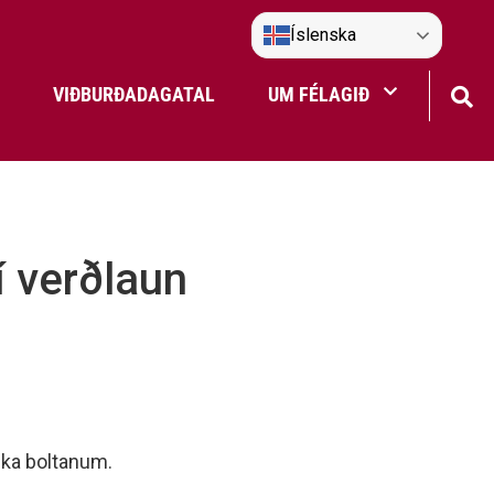
Íslenska
VIÐBURÐADAGATAL
UM FÉLAGIÐ
Frístundaakstur
Nefndir Umf. Selfoss
í verðlaun
tjón
nska boltanum.