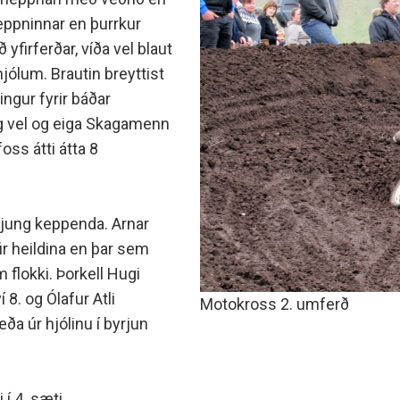
minjanefndar
eppninnar en þurrkur
 yfirferðar, víða vel blaut
jólum. Brautin breyttist
ingur fyrir báðar
ög vel og eiga Skagamenn
oss átti átta 8
iðjung keppenda. Arnar
fir heildina en þar sem
m flokki. Þorkell Hugi
 8. og Ólafur Atli
Motokross 2. umferð
æða úr hjólinu í byrjun
í 4. sæti.