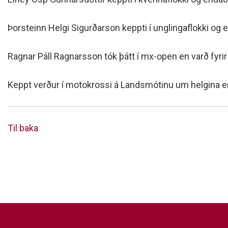
Þorsteinn Helgi Sigurðarson keppti í unglingaflokki og e
Ragnar Páll Ragnarsson tók þátt í mx-open en varð fyrir þv
Keppt verður í motokrossi á Landsmótinu um helgina en
Til baka