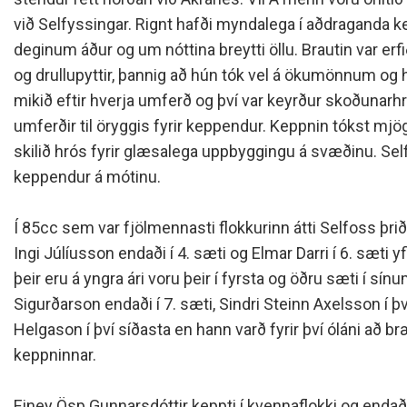
Siðareglur Umf. Selfoss
við Selfyssingar. Rignt hafði myndalega í aðdraganda k
Umgengnisreglur
deginum áður og um nóttina breytti öllu. Brautin var erfið
og drullupyttir, þannig að hún tók vel á ökumönnum og h
mikið eftir hverja umferð og því var keyrður skoðunarhr
umferðir til öryggis fyrir keppendur. Keppnin tókst mj
skilið hrós fyrir glæsalega uppbyggingu á svæðinu. Self
keppendur á mótinu.
Í 85cc sem var fjölmennasti flokkurinn átti Selfoss þr
Ingi Júlíusson endaði í 4. sæti og Elmar Darri í 6. sæti y
þeir eru á yngra ári voru þeir í fyrsta og öðru sæti í sínu
Sigurðarson endaði í 7. sæti, Sindri Steinn Axelsson í því
Helgason í því síðasta en hann varð fyrir því óláni að br
keppninnar.
Einey Ösp Gunnarsdóttir keppti í kvennaflokki og endaði 