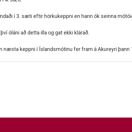
ndaði í 3. sæti eftir hörkukeppni en hann ók seinna mótóið 
í óláni að detta illa og gat ekki klárað.
 næsta keppni í Íslandsmótinu fer fram á Akureyri þann 