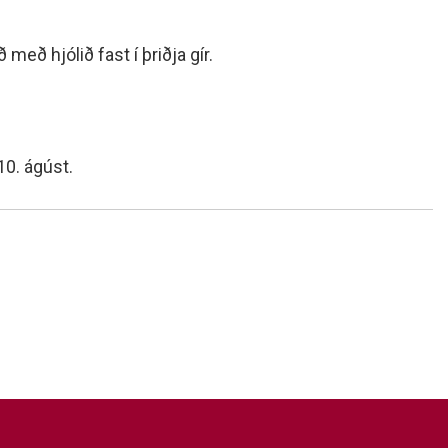
með hjólið fast í þriðja gír.
10. ágúst.