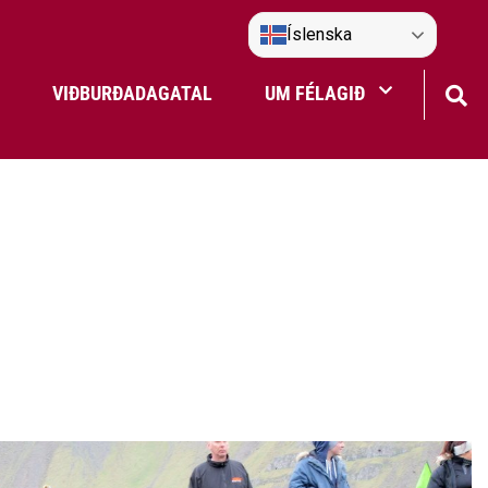
Íslenska
VIÐBURÐADAGATAL
UM FÉLAGIÐ
Frístundaakstur
Nefndir Umf. Selfoss
tjón