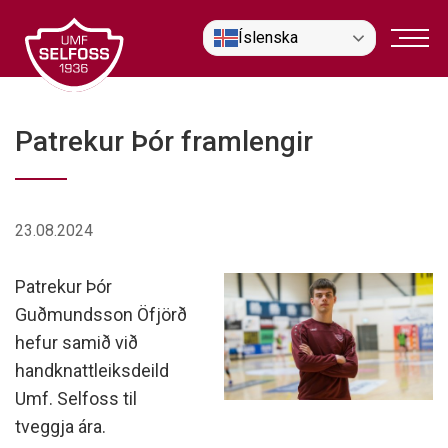
Fara
Íslenska
í
efni
Patrekur Þór framlengir
23.08.2024
Patrekur Þór
Guðmundsson Öfjörð
hefur samið við
handknattleiksdeild
Umf. Selfoss til
tveggja ára.