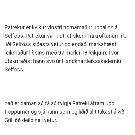
Patrekur er kvikur vinstri hornamaður uppalinn á
Selfoss. Patrekur var hluti af skemmtikröftunum í U-
liði Selfoss síðasta vetur og endaði markahæsti
leikmaður liðsins með 97 mörk í 18 leikjum. Í vor
útskrifaðist hann svo úr Handknattleiksakademíu
Selfoss.
Það er gaman að fá að fylgja Patreki áfram upp
tröppurnar og sjá hann sem og liðið allt takast á við
Grill 66 deildina í vetur.