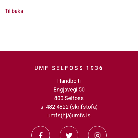
Til baka
UMF SELFOSS 1936
Handbolti
Engjavegi 50
800 Selfoss
s. 482 4822 (skrifstofa)
umfs(hjá)umfs.is