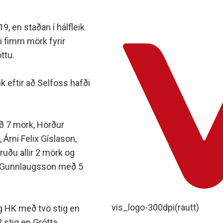
minjanefndar
19, en staðan í hálfleik
i fimm mörk fyrir
ttu.
ik eftir að Selfoss hafði
ð 7 mörk, Hörður
Árni Felix Gíslason,
uðu allir 2 mörk og
n Gunnlaugsson með 5
vis_logo-300dpi(rautt)
 og HK með tvö stig en
2 stig en Grótta