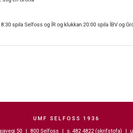
:30 spila Selfoss og ÍR og klukkan 20:00 spila ÍBV og Gró
UMF SELFOSS 1936
javegi 50
800 Selfoss
s. 482 4822 (skrifstofa)
u