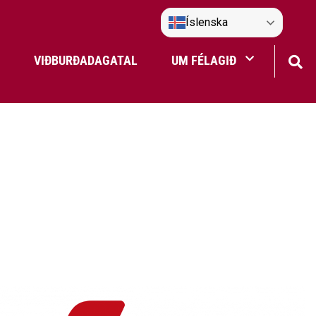
Íslenska
VIÐBURÐADAGATAL
UM FÉLAGIÐ
Frístundaakstur
Nefndir Umf. Selfoss
tjón