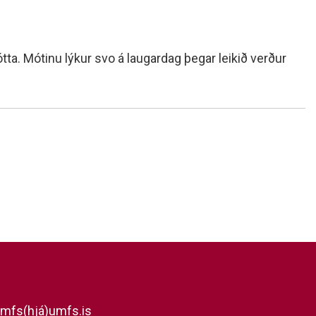
tta. Mótinu lýkur svo á laugardag þegar leikið verður
mfs(hjá)umfs.is