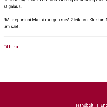
stigalaus.
Riðlakeppninni lýkur á morgun með 2 leikjum. Klukkan 18
um sæti.
Til baka
Handbolti
Eng