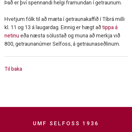
Það er því spennandi helgi framundan í getraunum.
Hvetjum fólk til að mæta í getraunakaffið í Tíbrá milli
kl. 11 og 13 á laugardag. Einnig er hægt að
tippa á
netinu
eða næsta sölustað og muna að merkja við
800, getraunanúmer Selfoss, á getraunaseðlinum.
Til baka
UMF SELFOSS 1936