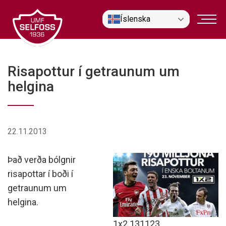
Fara
Íslenska
í
efni
Risapottur í getraunum um
helgina
22.11.2013
Það verða bólgnir
risapottar í boði í
getraunum um
helgina.
1x2 131123