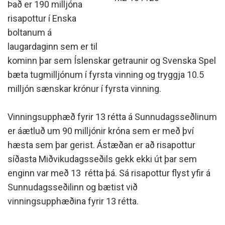
Það er 190 milljóna
risapottur í Enska
boltanum á
laugardaginn sem er til
kominn þar sem Íslenskar getraunir og Svenska Spel
bæta tugmilljónum í fyrsta vinning og tryggja 10.5
milljón sænskar krónur í fyrsta vinning.
Vinningsupphæð fyrir 13 rétta á Sunnudagsseðlinum
er áætluð um 90 milljónir króna sem er með því
hæsta sem þar gerist. Ástæðan er að risapottur
síðasta Miðvikudagsseðils gekk ekki út þar sem
enginn var með 13 rétta þá. Sá risapottur flyst yfir á
Sunnudagsseðilinn og bætist við
vinningsupphæðina fyrir 13 rétta.