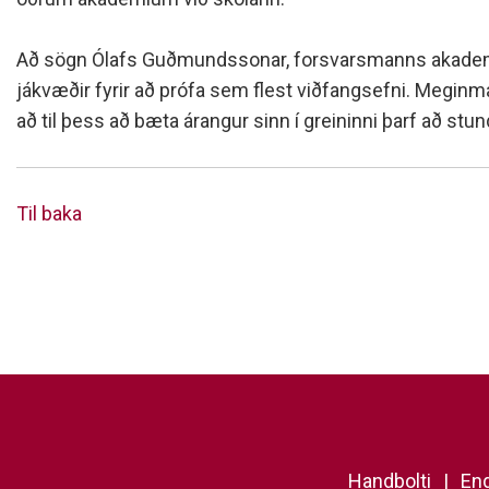
Að sögn Ólafs Guðmundssonar, forsvarsmanns akademíun
jákvæðir fyrir að prófa sem flest viðfangsefni. Meginm
að til þess að bæta árangur sinn í greininni þarf að stun
Til baka
Handbolti
Eng