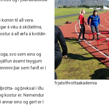
minjanefndar
 komin til að vera.
gar á viku á skólatíma,
stur á að æfa á kvöldin
toga, svo sem eins og
paþjálfun ásamt teygjum
nninni þar sem farið er í
frjalsithrottaakademia
þrótta- og þreksal í Iðu
s og kostur er. Nemendur
annar eins og gert er í