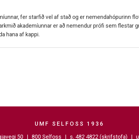
nar, fer starfið vel af stað og er nemendahópurinn flot
arkmið akademíunnar er að nemendur prófi sem flestar gre
da hana af kappi.
UMF SELFOSS 1936
javegi 50
800 Selfoss
s. 482 4822 (skrifstofa)
u