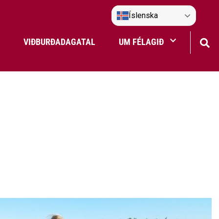
Íslenska
VIÐBURÐADAGATAL
UM FÉLAGIÐ
Frístundaakstur
Nefndir Umf. Selfoss
tjón