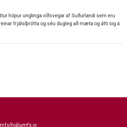
tur hópur unglinga víðsvegar af Suðurlandi sem eru
inar frjálsíþrótta og séu dugleg að mæta og átti sig á
mfs(hjá)umfs.is