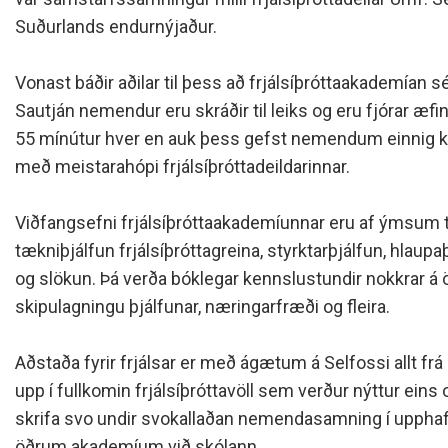
Siðareglur Umf. Selfoss
Suðurlands endurnýjaður.
Umgengnisreglur
Vonast báðir aðilar til þess að frjálsíþróttaakademían sé
Sautján nemendur eru skráðir til leiks og eru fjórar æfin
55 mínútur hver en auk þess gefst nemendum einnig ko
með meistarahópi frjálsíþróttadeildarinnar.
Viðfangsefni frjálsíþróttaakademíunnar eru af ýmsum 
tækniþjálfun frjálsíþróttagreina, styrktarþjálfun, hlau
og slökun. Þá verða bóklegar kennslustundir nokkrar á ö
skipulagningu þjálfunar, næringarfræði og fleira.
Aðstaða fyrir frjálsar er með ágætum á Selfossi allt frá í
upp í fullkomin frjálsíþróttavöll sem verður nýttur ein
skrifa svo undir svokallaðan nemendasamning í upphafi 
öðrum akademíum við skólann.