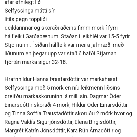
afar efnilegt lið
Selfyssinga mátti sín
lítils gegn toppliði
deildarinnar og skoraði aðeins fimm mörk í fyrri
hálfleik í Garðabænum. Staðan í leikhléi var 15-5 fyrir
Stjörnunni. Í síðari hálfleik var meira jafnræði með
liðunum en þegar upp var staðið hafði Stjarnan
fjórtán marka sigur 32-18.
Hrafnhildur Hanna Þrastardóttir var markahæst
Selfyssinga með 5 mörk en níu leikmenn liðsins
dreifðu markaskoruninni á milli sín. Dagmar Öder
Einarsdóttir skoraði 4 mörk, Hildur Öder Einarsdóttir
og Tinna Soffía Traustadóttir skoruðu 2 mörk hvor og
Ragna Valdís Sigurjónsdóttir, Elena Birgisdóttir,
Margrét Katrín Jónsdóttir, Kara Rún Árnadóttir og