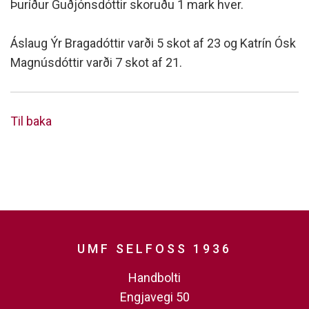
Þuríður Guðjónsdóttir skoruðu 1 mark hver.
Áslaug Ýr Bragadóttir varði 5 skot af 23 og Katrín Ósk
Magnúsdóttir varði 7 skot af 21.
Til baka
UMF SELFOSS 1936
Handbolti
Engjavegi 50