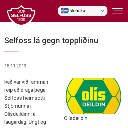
Fara
Íslenska
í
efni
Selfoss lá gegn toppliðinu
18.11.2013
Það var við ramman
reip að draga þegar
Selfoss heimsótti
Stjörnunna í
Olísdeildinni á
Olísdeildin
laugardag. Ungt og