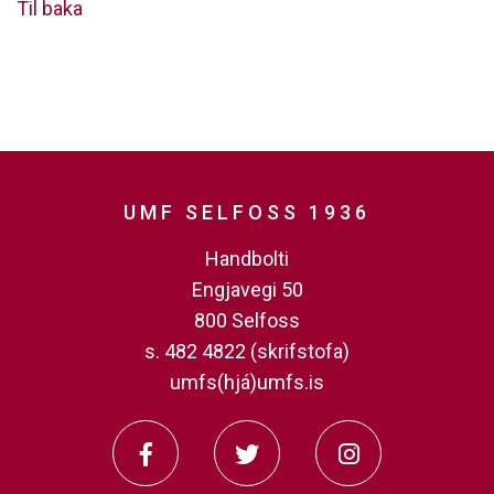
Til baka
UMF SELFOSS 1936
Handbolti
Engjavegi 50
800 Selfoss
s. 482 4822 (skrifstofa)
umfs(hjá)umfs.is