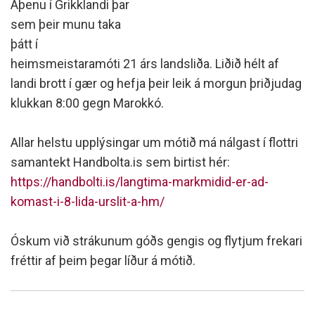
Aþenu í Grikklandi þar
sem þeir munu taka
þátt í
heimsmeistaramóti 21 árs landsliða. Liðið hélt af
landi brott í gær og hefja þeir leik á morgun þriðjudag
klukkan 8:00 gegn Marokkó.
Allar helstu upplýsingar um mótið má nálgast í flottri
samantekt Handbolta.is sem birtist hér:
https://handbolti.is/langtima-markmidid-er-ad-
komast-i-8-lida-urslit-a-hm/
Óskum við strákunum góðs gengis og flytjum frekari
fréttir af þeim þegar líður á mótið.