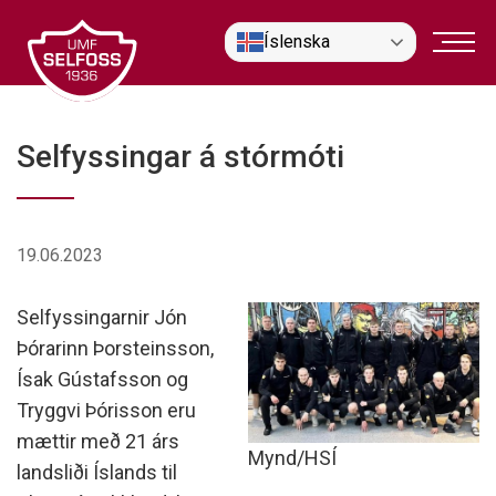
Fara
Íslenska
í
efni
Selfyssingar á stórmóti
19.06.2023
Selfyssingarnir Jón
Þórarinn Þorsteinsson,
Ísak Gústafsson og
Tryggvi Þórisson eru
mættir með 21 árs
Mynd/HSÍ
landsliði Íslands til