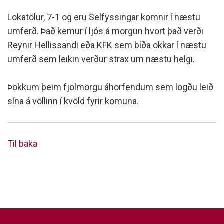
Lokatölur, 7-1 og eru Selfyssingar komnir í næstu
umferð. Það kemur í ljós á morgun hvort það verði
Reynir Hellissandi eða KFK sem bíða okkar í næstu
umferð sem leikin verður strax um næstu helgi.
Þökkum þeim fjölmörgu áhorfendum sem lögðu leið
sína á völlinn í kvöld fyrir komuna.
Til baka