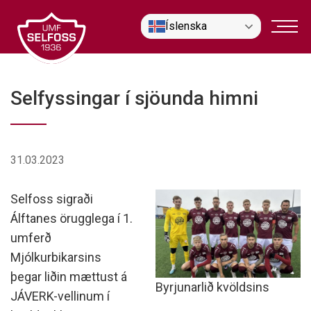
Fara
Íslenska
í
efni
Selfyssingar í sjöunda himni
31.03.2023
Selfoss sigraði
Álftanes örugglega í 1.
umferð
Mjólkurbikarsins
þegar liðin mættust á
Byrjunarlið kvöldsins
JÁVERK-vellinum í