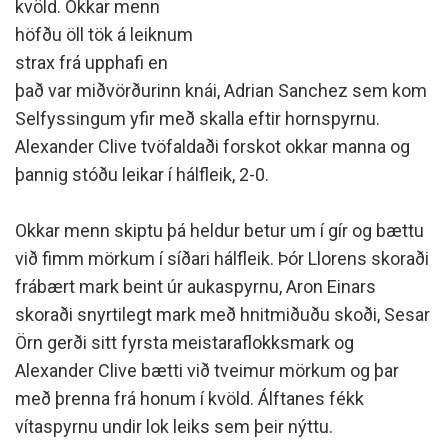
kvöld. Okkar menn
höfðu öll tök á leiknum
strax frá upphafi en
það var miðvörðurinn knái, Adrian Sanchez sem kom
Selfyssingum yfir með skalla eftir hornspyrnu.
Alexander Clive tvöfaldaði forskot okkar manna og
þannig stóðu leikar í hálfleik, 2-0.
Okkar menn skiptu þá heldur betur um í gír og bættu
við fimm mörkum í síðari hálfleik. Þór Llorens skoraði
frábært mark beint úr aukaspyrnu, Aron Einars
skoraði snyrtilegt mark með hnitmiðuðu skoði, Sesar
Örn gerði sitt fyrsta meistaraflokksmark og
Alexander Clive bætti við tveimur mörkum og þar
með þrenna frá honum í kvöld. Álftanes fékk
vítaspyrnu undir lok leiks sem þeir nýttu.