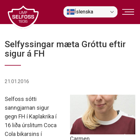
Fara
Íslenska
í
efni
Selfyssingar mæta Gróttu eftir
sigur á FH
21.01.2016
Selfoss sótti
sanngjarnan sigur
gegn FH í Kaplakrika í
16 liða úrslitum Coca
Cola bikarsins í
Carmen