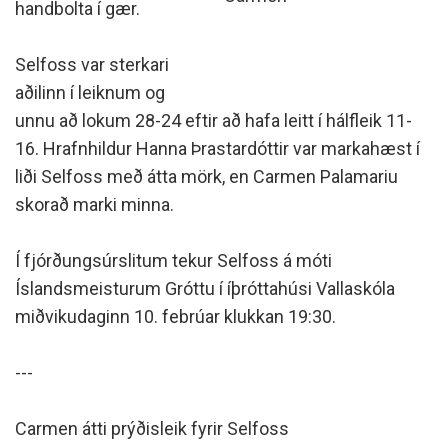
handbolta í gær.
Selfoss var sterkari
aðilinn í leiknum og
unnu að lokum 28-24 eftir að hafa leitt í hálfleik 11-
16. Hrafnhildur Hanna Þrastardóttir var markahæst í
liði Selfoss með átta mörk, en Carmen Palamariu
skorað marki minna.
Í fjórðungsúrslitum tekur Selfoss á móti
Íslandsmeisturum Gróttu í íþróttahúsi Vallaskóla
miðvikudaginn 10. febrúar klukkan 19:30.
---
Carmen átti prýðisleik fyrir Selfoss