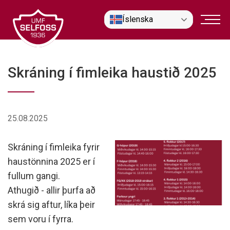
Fara
Íslenska
í
efni
Skráning í fimleika haustið 2025
25.08.2025
Skráning í fimleika fyrir
haustönnina 2025 er í
fullum gangi.
Athugið - allir þurfa að
skrá sig aftur, líka þeir
sem voru í fyrra.