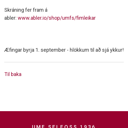
Skráning fer fram á
abler:
www.abler.io/shop/umfs/fimleikar
Æfingar byrja 1. september - hlökkum til að sjá ykkur!
Til baka
UMF SELFOSS 1936