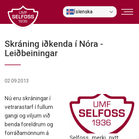
Fara
Íslenska
í
efni
Skráning iðkenda í Nóra -
Leiðbeiningar
02.09.2013
Nú eru skráningar í
vetrarastarf í fullum
gangi og viljum við
benda foreldrum og
forráðamönnum á
Selfoss_merki_nytt