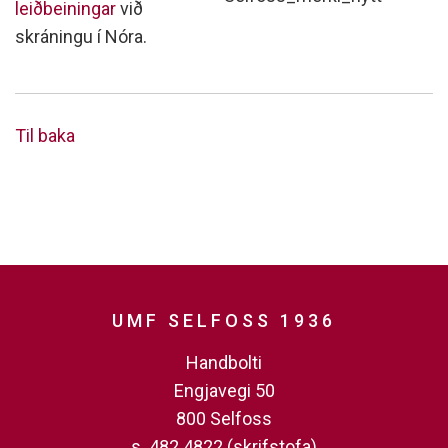
leiðbeiningar
við
skráningu í Nóra.
Til baka
UMF SELFOSS 1936
Handbolti
Engjavegi 50
800 Selfoss
s. 482 4822 (skrifstofa)