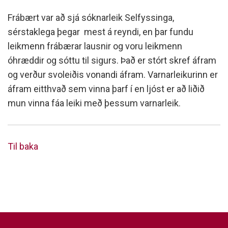
Frábært var að sjá sóknarleik Selfyssinga,
sérstaklega þegar mest á reyndi, en þar fundu
leikmenn frábærar lausnir og voru leikmenn
óhræddir og sóttu til sigurs. Það er stórt skref áfram
og verður svoleiðis vonandi áfram. Varnarleikurinn er
áfram eitthvað sem vinna þarf í en ljóst er að liðið
mun vinna fáa leiki með þessum varnarleik.
Til baka