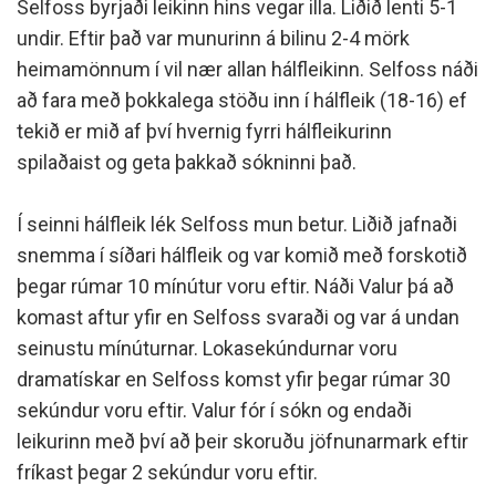
Selfoss byrjaði leikinn hins vegar illa. Liðið lenti 5-1
undir. Eftir það var munurinn á bilinu 2-4 mörk
heimamönnum í vil nær allan hálfleikinn. Selfoss náði
að fara með þokkalega stöðu inn í hálfleik (18-16) ef
tekið er mið af því hvernig fyrri hálfleikurinn
spilaðaist og geta þakkað sókninni það.
Í seinni hálfleik lék Selfoss mun betur. Liðið jafnaði
snemma í síðari hálfleik og var komið með forskotið
þegar rúmar 10 mínútur voru eftir. Náði Valur þá að
komast aftur yfir en Selfoss svaraði og var á undan
seinustu mínúturnar. Lokasekúndurnar voru
dramatískar en Selfoss komst yfir þegar rúmar 30
sekúndur voru eftir. Valur fór í sókn og endaði
leikurinn með því að þeir skoruðu jöfnunarmark eftir
fríkast þegar 2 sekúndur voru eftir.