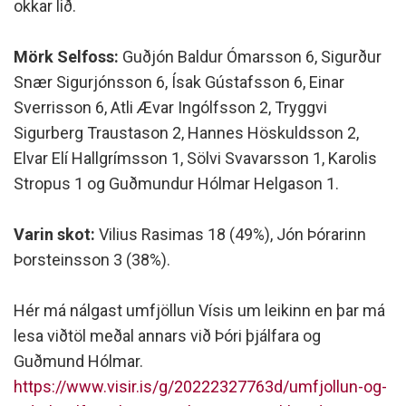
okkar lið.
Mörk Selfoss:
Guðjón Baldur Ómarsson 6, Sigurður
Snær Sigurjónsson 6, Ísak Gústafsson 6, Einar
Sverrisson 6, Atli Ævar Ingólfsson 2, Tryggvi
Sigurberg Traustason 2, Hannes Höskuldsson 2,
Elvar Elí Hallgrímsson 1, Sölvi Svavarsson 1, Karolis
Stropus 1 og Guðmundur Hólmar Helgason 1.
Varin skot:
Vilius Rasimas 18 (49%), Jón Þórarinn
Þorsteinsson 3 (38%).
Hér má nálgast umfjöllun Vísis um leikinn en þar má
lesa viðtöl meðal annars við Þóri þjálfara og
Guðmund Hólmar.
https://www.visir.is/g/20222327763d/umfjollun-og-