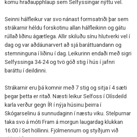
komu hraðaupphlaup sem Selfyssingar nýttu vel.
Seinni hálfleikur var svo nánast formsatriði þar sem
strákarnir héldu forskotinu allan hálfleikinn og gátu
rúllað liðinu ágætlega. Allir skiluðu sínu hlutverki vel í
dag og var aðdáunarvert að sjá baráttuandann og
stemninguna í liðinu í dag. Leikurinn endaði með sigri
Selfyssinga 34-24 og tvö góð stig í hús í jafnri
baráttu í deildinni.
Strákarnir eru þá komnir með 7 stig og sitja í 4 sæti
þegar þetta er ritað. Næsti leikur Selfoss í Olísdeild
karla verður gegn ÍR í nýja húsinu þeirra í
Skógarselinu á sunnudaginn í næstu viku. Stelpurnar
taka svo á móti Fram á morgun laugardag klukkan
16:00 í Set höllinni. Fjölmennum og styðjum við