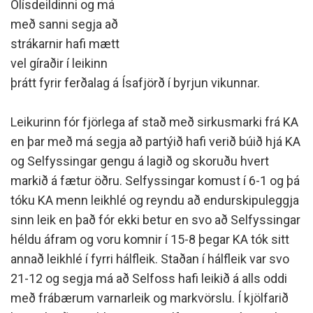
Olísdeildinni og má
með sanni segja að
strákarnir hafi mætt
vel gíraðir í leikinn
þrátt fyrir ferðalag á Ísafjörð í byrjun vikunnar.
Leikurinn fór fjörlega af stað með sirkusmarki frá KA
en þar með má segja að partýið hafi verið búið hjá KA
og Selfyssingar gengu á lagið og skoruðu hvert
markið á fætur öðru. Selfyssingar komust í 6-1 og þá
tóku KA menn leikhlé og reyndu að endurskipuleggja
sinn leik en það fór ekki betur en svo að Selfyssingar
héldu áfram og voru komnir í 15-8 þegar KA tók sitt
annað leikhlé í fyrri hálfleik. Staðan í hálfleik var svo
21-12 og segja má að Selfoss hafi leikið á alls oddi
með frábærum varnarleik og markvörslu. Í kjölfarið