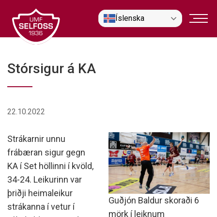
Fara
Íslenska
í
efni
Stórsigur á KA
22.10.2022
Strákarnir unnu
frábæran sigur gegn
KA í Set höllinni í kvöld,
34-24. Leikurinn var
þriðji heimaleikur
Guðjón Baldur skoraði 6
strákanna í vetur í
mörk í leiknum