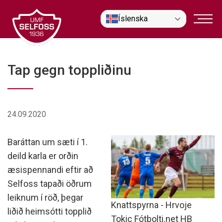
Fara
Íslenska
í
efni
Tap gegn toppliðinu
24.09.2020
Baráttan um sæti í 1.
deild karla er orðin
æsispennandi eftir að
Selfoss tapaði öðrum
leiknum í röð, þegar
Knattspyrna - Hrvoje
liðið heimsótti topplið
Tokic Fótbolti.net HB