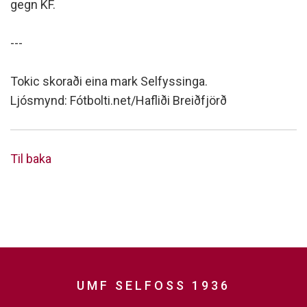
gegn KF.
---
Tokic skoraði eina mark Selfyssinga.
Ljósmynd: Fótbolti.net/Hafliði Breiðfjörð
Til baka
UMF SELFOSS 1936