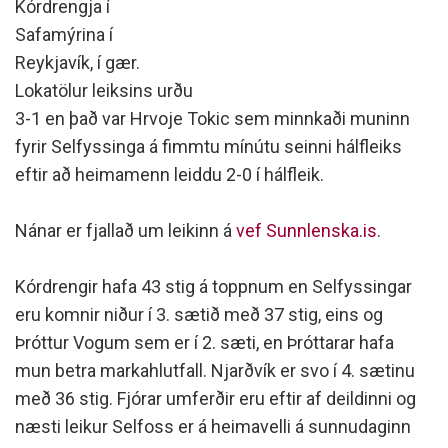
Kórdrengja í
Safamýrina í
Reykjavík, í gær.
Lokatölur leiksins urðu
3-1 en það var Hrvoje Tokic sem minnkaði muninn
fyrir Selfyssinga á fimmtu mínútu seinni hálfleiks
eftir að heimamenn leiddu 2-0 í hálfleik.
Nánar er fjallað um leikinn á
vef Sunnlenska.is
.
Kórdrengir hafa 43 stig á toppnum en Selfyssingar
eru komnir niður í 3. sætið með 37 stig, eins og
Þróttur Vogum sem er í 2. sæti, en Þróttarar hafa
mun betra markahlutfall. Njarðvík er svo í 4. sætinu
með 36 stig. Fjórar umferðir eru eftir af deildinni og
næsti leikur Selfoss er á heimavelli á sunnudaginn