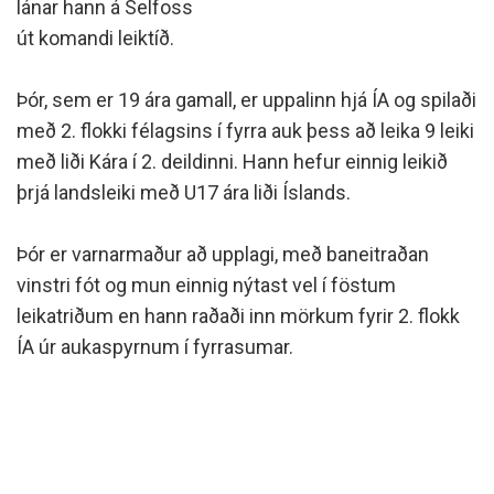
lánar hann á Selfoss
út komandi leiktíð.
Þór, sem er 19 ára gamall, er uppalinn hjá ÍA og spilaði
með 2. flokki félagsins í fyrra auk þess að leika 9 leiki
með liði Kára í 2. deildinni. Hann hefur einnig leikið
þrjá landsleiki með U17 ára liði Íslands.
Þór er varnarmaður að upplagi, með baneitraðan
vinstri fót og mun einnig nýtast vel í föstum
leikatriðum en hann raðaði inn mörkum fyrir 2. flokk
ÍA úr aukaspyrnum í fyrrasumar.