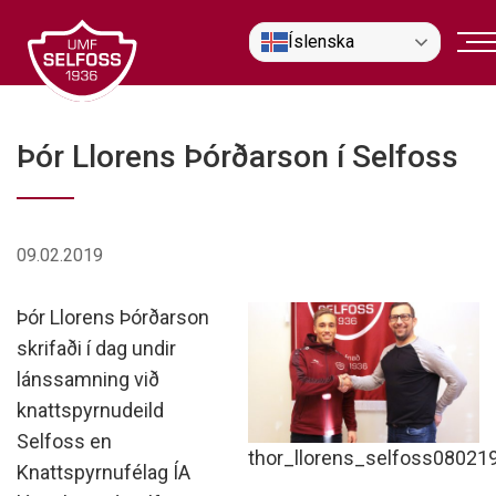
Fara
Íslenska
í
efni
Þór Llorens Þórðarson í Selfoss
09.02.2019
Þór Llorens Þórðarson
skrifaði í dag undir
lánssamning við
knattspyrnudeild
Selfoss en
thor_llorens_selfoss08021
Knattspyrnufélag ÍA