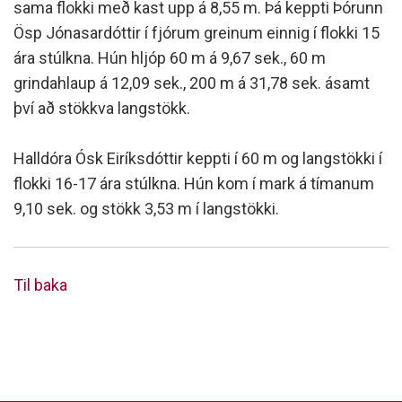
sama flokki með kast upp á 8,55 m. Þá keppti Þórunn
Ösp Jónasardóttir í fjórum greinum einnig í flokki 15
ára stúlkna. Hún hljóp 60 m á 9,67 sek., 60 m
grindahlaup á 12,09 sek., 200 m á 31,78 sek. ásamt
því að stökkva langstökk.
Halldóra Ósk Eiríksdóttir keppti í 60 m og langstökki í
flokki 16-17 ára stúlkna. Hún kom í mark á tímanum
9,10 sek. og stökk 3,53 m í langstökki.
Til baka