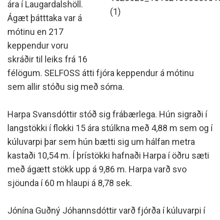
ára í Laugardalshöll.
(1)
Ágæt þátttaka var á
mótinu en 217
keppendur voru
skráðir til leiks frá 16
félögum. SELFOSS átti fjóra keppendur á mótinu
sem allir stóðu sig með sóma.
Harpa Svansdóttir stóð sig frábærlega. Hún sigraði í
langstökki í flokki 15 ára stúlkna með 4,88 m sem og í
kúluvarpi þar sem hún bætti sig um hálfan metra
kastaði 10,54 m. Í þrístökki hafnaði Harpa í öðru sæti
með ágætt stökk upp á 9,86 m. Harpa varð svo
sjöunda í 60 m hlaupi á 8,78 sek.
Jónína Guðný Jóhannsdóttir varð fjórða í kúluvarpi í