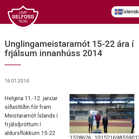
Fara
Íslensk
í
efni
Unglingameistaramót 15-22 ára í
frjálsum innanhúss 2014
16.01.2014
Helgina 11.-12. janúar
síðastliðin fór fram
Meistaramót Íslands í
frjálsíþróttum í
aldursflokkum 15-22
1528626_10152169855901