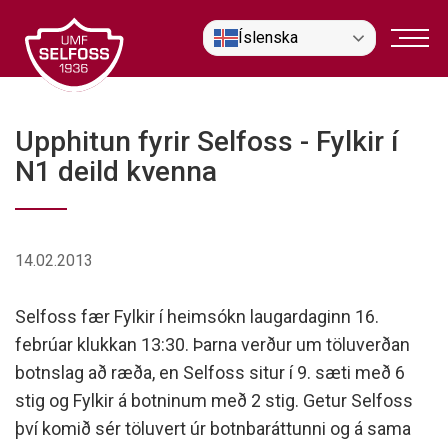
Fara
Íslenska
í
efni
Upphitun fyrir Selfoss - Fylkir í
N1 deild kvenna
14.02.2013
Selfoss fær Fylkir í heimsókn laugardaginn 16.
febrúar klukkan 13:30. Þarna verður um töluverðan
botnslag að ræða, en Selfoss situr í 9. sæti með 6
stig og Fylkir á botninum með 2 stig. Getur Selfoss
því komið sér töluvert úr botnbaráttunni og á sama