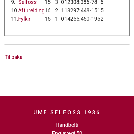
9.
Selfoss
15
3
0
12
308:386
-78
6
10.
Afturelding
16
2
1
13
297:448
-151
5
11.
Fylkir
15
1
0
14
255:450
-195
2
Til baka
UMF SELFOSS 1936
Handbolti
Engjavegi 50