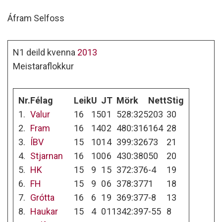
Áfram Selfoss
N1 deild kvenna
2013
Meistaraflokkur
Nr.
Félag
Leik
U
J
T
Mörk
Nett
Stig
1.
Valur
16
15
0
1
528:325
203
30
2.
Fram
16
14
0
2
480:316
164
28
3.
ÍBV
15
10
1
4
399:326
73
21
4.
Stjarnan
16
10
0
6
430:380
50
20
5.
HK
15
9
1
5
372:376
-4
19
6.
FH
15
9
0
6
378:377
1
18
7.
Grótta
16
6
1
9
369:377
-8
13
8.
Haukar
15
4
0
11
342:397
-55
8