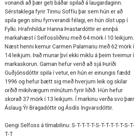
vonandi að þær geti báðar spilað á laugardaginn.
Sérstaklega fyrir Tinnu Soffíu þar sem hún er að
spila gegn sínu fyrrverandi félagi, en hún ólst upp í
Fylki. Hrafnhildur Hanna Þrastardóttir er ennþá
markahæst í Selfossliðinu með 64 mörk í 10 leikjum.
Næst henni kemur Carmen Palamariu með 62 mörk í
14 leikjum. Það munar því ekki miklu á þeim tveimur í
markaskorun. Gaman hefur verið að sjá Þuríði
Guðjónsdóttir spila í vetur, en hún er einungis fædd
1996 og hefur bætt sig með hverjum leik og skilar
orðið mikilvægum mínútum fyrir liðið. Hún hefur
skorað 37 mörk í 13 leikjum. Í markinu verða svo þær
Áslaug Ýr Bragadóttir og Ásdís Ingvarsdóttir.
Gengi Selfoss á tímabilinu: S-T-T-T-T-S-T-T-T-T-T-S-T-
T-T