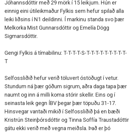
Jóhannsdóttir með 29 mörk í 15 leikjum. Hún er
einnig eini útileikmaður Fylkis sem hefur spilað alla
leiki liðsins í N1 deildinni. Í markinu standa svo þær
Melkorka Mist Gunnarsdóttir og Emelía Dögg
Sigmarsdóttir.
Gengi Fylkis á tímabilinu: T-T-T-T-S-T-T-T-T-T-T-T-T-T-
T
Selfossliðið hefur verið töluvert óstöðugt í vetur.
Stundum ná þær góðum sigrum, aðra daga tapa þær
naumt og inn á milli koma stórir skellir. Eins og í
seinasta leik gegn ÍBV þegar þær töpuðu 31-17.
Hinsvegar vantaði mikið í Selfossliðið þá en bæði
Kristrún Steinþórsdóttir og Tinna Soffía Traustadóttir
gátu ekki verið með vegna meiðsla. Það er þó