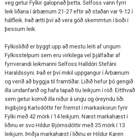
veg getur Fylkir galopnað þetta. Selfoss vann fyrri
leik liðana í árbænum 21-27 eftir að staðan var 9-12 í
hálfleik. Það ætti því að vera góð skemmtun í boði í
þessum leik.
Fylkisliðið er byggt upp að mestu leiti af ungum
Fylkisstelpum sem eru virkilega vel þjálfaðar af
fyrrverandi leikmanni Selfoss Halldóri Stefáni
Haraldssyni. Það er því mikil uppgangur í Árbænum
og verið að byggja til framtíðar. Liðið hefur þó gengið
illa undanfarið og hafa tapað tíu leikjum í röð. Eitthvað
sem getur komið illa niður á ungu og óreyndu liði.
Ingibjörg Karlsdóttir fer fremst í markaskorun fyrir
Fylki með 42 mörk í 14 leikjum. Næst markahæst í
liðinu er svo Hildur Björnsdóttir með 35 mörk í 13
leikjum. Þriðja markahæst í liðinu er Hildur Karen