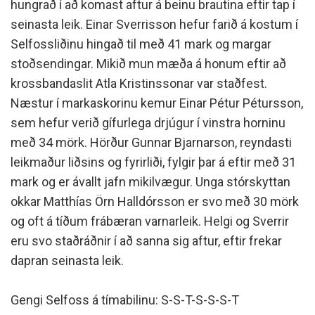
hungrað í að komast aftur á beinu brautina eftir tap í
seinasta leik. Einar Sverrisson hefur farið á kostum í
Selfossliðinu hingað til með 41 mark og margar
stoðsendingar. Mikið mun mæða á honum eftir að
krossbandaslit Atla Kristinssonar var staðfest.
Næstur í markaskorinu kemur Einar Pétur Pétursson,
sem hefur verið gífurlega drjúgur í vinstra horninu
með 34 mörk. Hörður Gunnar Bjarnarson, reyndasti
leikmaður liðsins og fyrirliði, fylgir þar á eftir með 31
mark og er ávallt jafn mikilvægur. Unga stórskyttan
okkar Matthías Örn Halldórsson er svo með 30 mörk
og oft á tíðum frábæran varnarleik. Helgi og Sverrir
eru svo staðráðnir í að sanna sig aftur, eftir frekar
dapran seinasta leik.
Gengi Selfoss á tímabilinu: S-S-T-S-S-S-T