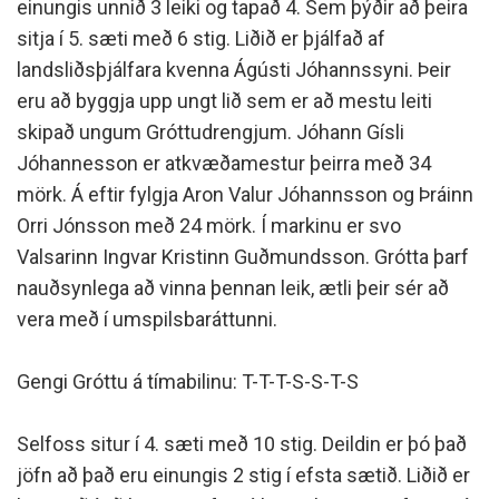
einungis unnið 3 leiki og tapað 4. Sem þýðir að þeira
sitja í 5. sæti með 6 stig. Liðið er þjálfað af
landsliðsþjálfara kvenna Ágústi Jóhannssyni. Þeir
eru að byggja upp ungt lið sem er að mestu leiti
skipað ungum Gróttudrengjum. Jóhann Gísli
Jóhannesson er atkvæðamestur þeirra með 34
mörk. Á eftir fylgja Aron Valur Jóhannsson og Þráinn
Orri Jónsson með 24 mörk. Í markinu er svo
Valsarinn Ingvar Kristinn Guðmundsson. Grótta þarf
nauðsynlega að vinna þennan leik, ætli þeir sér að
vera með í umspilsbaráttunni.
Gengi Gróttu á tímabilinu: T-T-T-S-S-T-S
Selfoss situr í 4. sæti með 10 stig. Deildin er þó það
jöfn að það eru einungis 2 stig í efsta sætið. Liðið er