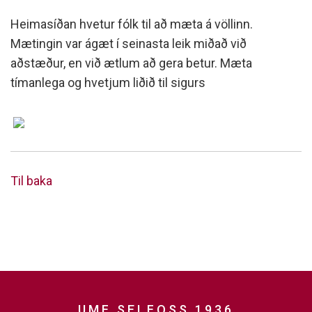
Heimasíðan hvetur fólk til að mæta á völlinn.
Mætingin var ágæt í seinasta leik miðað við
aðstæður, en við ætlum að gera betur. Mæta
tímanlega og hvetjum liðið til sigurs
Til baka
UMF SELFOSS 1936