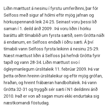
Liðin mættust á nesinu í fyrstu umferðinni, þar fór
Selfoss með sigur af hólmi eftir mjög jafnan og
hörkuspennandi leik 24-25. Seinast voru þessi lið
saman í 1. deild árið 2009 . Þá voru liðin í hörku
baráttu allt tímabilið um fyrsta sætið, sem Grótta náði
á endanum, en Selfoss endaði í öðru sæti. Á því
tímabili vann Selfoss fyrsta leikinn á nesinu 25-29.
Næst mættust liðin á Selfoss þá hefndi Grótta fyrir
tapið og vann 28-34. Liðin mættust svo í
ógleymanlegum úrslitaleik 11. febrúar 2009. Þá var
þetta orðinn hreinn úrslitaleikur og eftir mjög grófan,
hraðan, og hreint frábæran handboltaleik. Þá vann
Grótta 32-31 og tryggði sér sæti í N1 deildinni árið
2010. Það er von að sagan muni ekki endurtaka sig
næstkomandi föstudag.