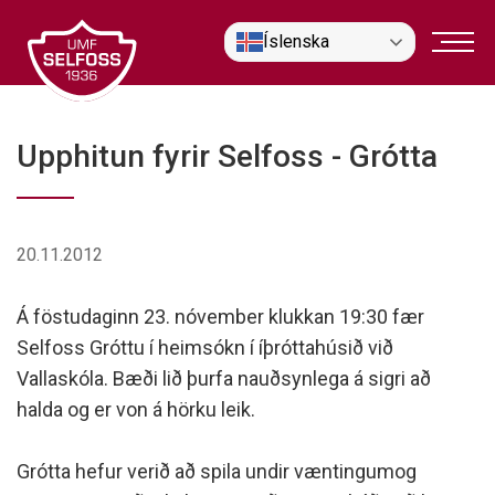
Fara
Íslenska
í
efni
Upphitun fyrir Selfoss - Grótta
20.11.2012
Á föstudaginn 23. nóvember klukkan 19:30 fær
Selfoss Gróttu í heimsókn í íþróttahúsið við
Vallaskóla. Bæði lið þurfa nauðsynlega á sigri að
halda og er von á hörku leik.
Grótta hefur verið að spila undir væntingumog