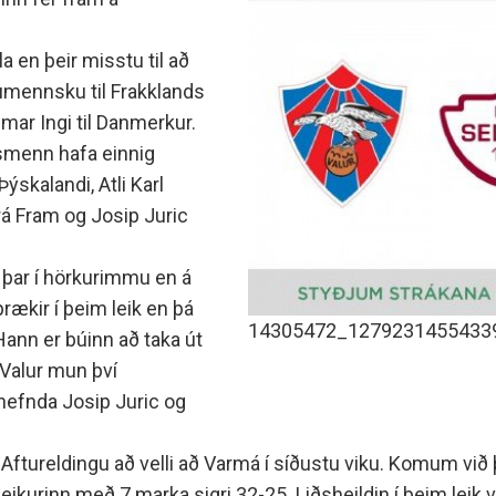
minjanefndar
la en þeir misstu til að
mennsku til Frakklands
mar Ingi til Danmerkur.
lsmenn hafa einnig
ýskalandi, Atli Karl
á Fram og Josip Juric
u þar í hörkurimmu en á
ækir í þeim leik en þá
14305472_1279231455433
Hann er búinn að taka út
 Valur mun því
nefnda Josip Juric og
u Aftureldingu að velli að Varmá í síðustu viku. Komum v
eikurinn með 7 marka sigri 32-25. Liðsheildin í þeim leik v