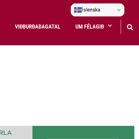
Íslenska
VIÐBURÐADAGATAL
UM FÉLAGIÐ
Frístundaakstur
Nefndir Umf. Selfoss
tjón