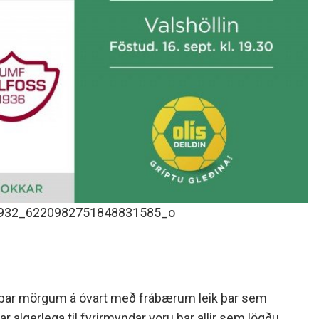
932_6220982751848831585_o
ið þar mörgum á óvart með frábærum leik þar sem
ar algerlega til fyrirmyndar voru þar allir sem lögðu