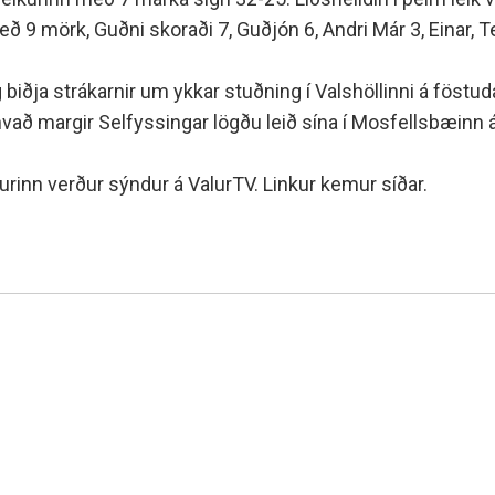
9 mörk, Guðni skoraði 7, Guðjón 6, Andri Már 3, Einar, Tei
g biðja strákarnir um ykkar stuðning í Valshöllinni á föst
 hvað margir Selfyssingar lögðu leið sína í Mosfellsbæinn 
urinn verður sýndur á ValurTV. Linkur kemur síðar.