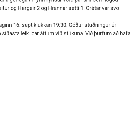
tur og Hergeir 2 og Hrannar setti 1. Grétar var svo
udaginn 16. sept klukkan 19:30. Góður stuðningur úr
á síðasta leik. Þar áttum við stúkuna. Við þurfum að hafa