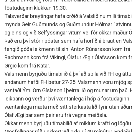
Siðareglur Umf. Selfoss
föstudaginn klukkan 19:30.
Umgengnisreglur
Talsverðar breytingar hafa orðið á Valsliðinu milli tímabi
mynda Geir Guðmunds og Guðmundur Hólmar í atvinnu
og eins og við Selfyssingar vitum vel fór okkar maður Ó
Það eru því stórir póstar sem hafa horfið á braut en Va
fengið góða leikmenn til sín. Anton Rúnarsson kom frá Þ
Bachmann kom frá Víkingi, Ólafur Ægir Ólafsson kom fr
Grgic kom frá Katar.
Valsmenn byrjuðu tímabilið á því að spila við FH og átt
endanum hafði FH betur 27-25. Valsmenn voru mjög spr
vantaði Ými Örn Gíslason í þeirra lið og munar um það. 
leikbann og verður því væntanlega í hóp á föstudaginn.
væntanlega mæta með sitt sterkasta lið fyrir utan áður
Ólaf Ægi þar sem þeir eru frá vegna meiðsla.
Okkar menn byrjuðu tímabilið af miklum krafti og lögð
Mosfellingar réðu ekkert við okkur í 40 mínútur. Endaði l