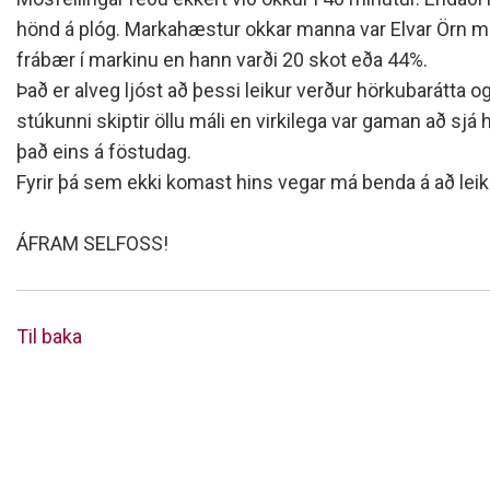
hönd á plóg. Markahæstur okkar manna var Elvar Örn með 
frábær í markinu en hann varði 20 skot eða 44%.
Það er alveg ljóst að þessi leikur verður hörkubarátta o
stúkunni skiptir öllu máli en virkilega var gaman að sjá
það eins á föstudag.
Fyrir þá sem ekki komast hins vegar má benda á að leik
ÁFRAM SELFOSS!
Til baka