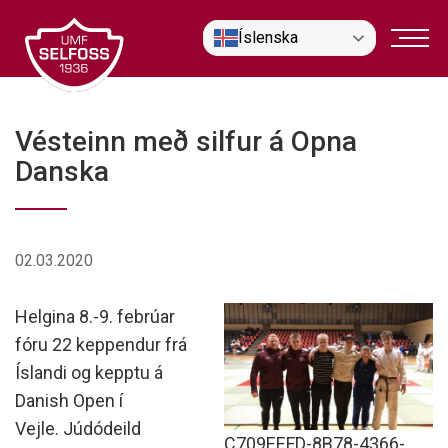
Fara
Íslenska
í
efni
Vésteinn með silfur á Opna
Danska
02.03.2020
Helgina 8.-9. febrúar
fóru 22 keppendur frá
Íslandi og kepptu á
Danish Open í
Vejle. Júdódeild
C709EEFD-8B78-4366-