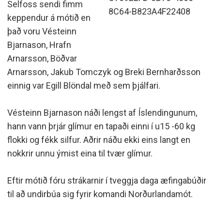
Selfoss sendi fimm
8C64-B823A4F22408
keppendur á mótið en
það voru Vésteinn
Bjarnason, Hrafn
Arnarsson, Böðvar
Arnarsson, Jakub Tomczyk og Breki Bernharðsson
einnig var Egill Blöndal með sem þjálfari.
Vésteinn Bjarnason náði lengst af Íslendingunum,
hann vann þrjár glímur en tapaði einni í u15 -60 kg
flokki og fékk silfur. Aðrir náðu ekki eins langt en
nokkrir unnu ýmist eina til tvær glímur.
Eftir mótið fóru strákarnir í tveggja daga æfingabúðir
til að undirbúa sig fyrir komandi Norðurlandamót.