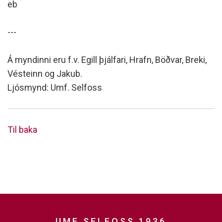
eb
---
Á myndinni eru f.v. Egill þjálfari, Hrafn, Böðvar, Breki,
Vésteinn og Jakub.
Ljósmynd: Umf. Selfoss
Til baka
UMF SELFOSS 1936