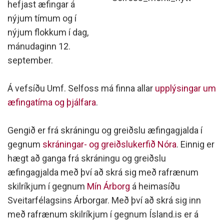
hefjast æfingar á
nýjum tímum og í
nýjum flokkum í dag,
mánudaginn 12.
september.
Á vefsíðu Umf. Selfoss má finna allar
upplýsingar um
æfingatíma og þjálfara
.
Gengið er frá skráningu og greiðslu æfingagjalda í
gegnum
skráningar- og greiðslukerfið Nóra
. Einnig er
hægt að ganga frá skráningu og greiðslu
æfingagjalda með því að skrá sig með rafrænum
skilríkjum í gegnum
Mín Árborg
á heimasíðu
Sveitarfélagsins Árborgar. Með því að skrá sig inn
með rafrænum skilríkjum í gegnum Ísland.is er á