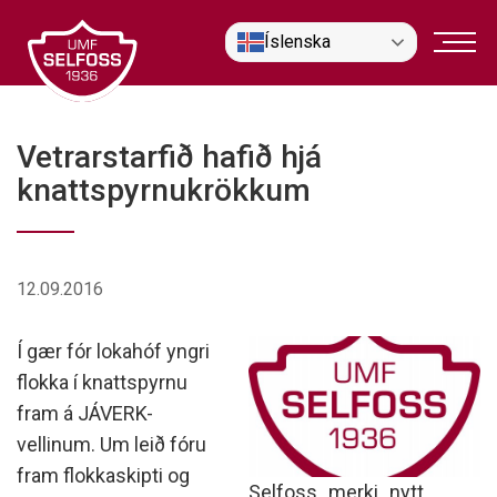
Fara
Íslenska
í
efni
Vetrarstarfið hafið hjá
knattspyrnukrökkum
12.09.2016
Í gær fór lokahóf yngri
flokka í knattspyrnu
fram á JÁVERK-
vellinum. Um leið fóru
fram flokkaskipti og
Selfoss_merki_nytt