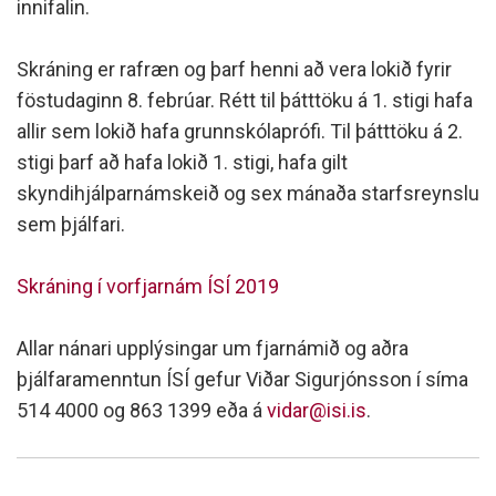
innifalin.
Skráning er rafræn og þarf henni að vera lokið fyrir
föstudaginn 8. febrúar. Rétt til þátttöku á 1. stigi hafa
allir sem lokið hafa grunnskólaprófi. Til þátttöku á 2.
stigi þarf að hafa lokið 1. stigi, hafa gilt
skyndihjálparnámskeið og sex mánaða starfsreynslu
sem þjálfari.
Skráning í vorfjarnám ÍSÍ 2019
Allar nánari upplýsingar um fjarnámið og aðra
þjálfaramenntun ÍSÍ gefur Viðar Sigurjónsson í síma
514 4000 og 863 1399 eða á
vidar@isi.is
.