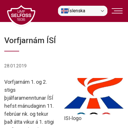
Fara
Íslenska
í
efni
Vorfjarnám ÍSÍ
28.01.2019
Vorfjarnám 1. og 2.
stigs
þjálfaramenntunar ÍSÍ
hefst mánudaginn 11.
febrúar nk. og tekur
ISI-logo
það átta vikur á 1. stigi