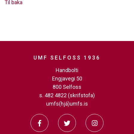
Til baka
UMF SELFOSS 1936
Handbolti
Engjavegi 50
800 Selfoss
s. 482 4822 (skrifstofa)
umfs(hjá)umfs.is