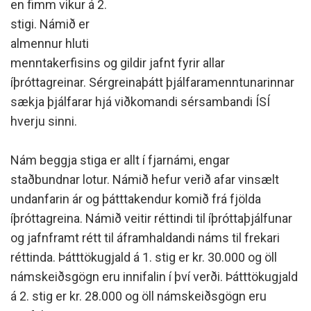
en fimm vikur á 2.
stigi. Námið er
almennur hluti
menntakerfisins og gildir jafnt fyrir allar
íþróttagreinar. Sérgreinaþátt þjálfaramenntunarinnar
sækja þjálfarar hjá viðkomandi sérsambandi ÍSÍ
hverju sinni.
Nám beggja stiga er allt í fjarnámi, engar
staðbundnar lotur. Námið hefur verið afar vinsælt
undanfarin ár og þátttakendur komið frá fjölda
íþróttagreina. Námið veitir réttindi til íþróttaþjálfunar
og jafnframt rétt til áframhaldandi náms til frekari
réttinda. Þátttökugjald á 1. stig er kr. 30.000 og öll
námskeiðsgögn eru innifalin í því verði. Þátttökugjald
á 2. stig er kr. 28.000 og öll námskeiðsgögn eru