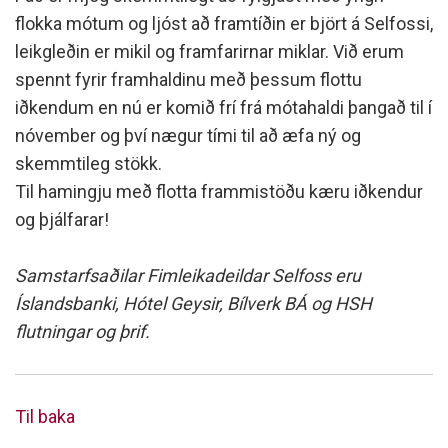
flokka mótum og ljóst að framtíðin er björt á Selfossi,
leikgleðin er mikil og framfarirnar miklar. Við erum
spennt fyrir framhaldinu með þessum flottu
iðkendum en nú er komið frí frá mótahaldi þangað til í
nóvember og því nægur tími til að æfa ný og
skemmtileg stökk.
Til hamingju með flotta frammistöðu kæru iðkendur
og þjálfarar!
Samstarfsaðilar Fimleikadeildar Selfoss eru
Íslandsbanki, Hótel Geysir, Bílverk BÁ og HSH
flutningar og þrif.
Til baka