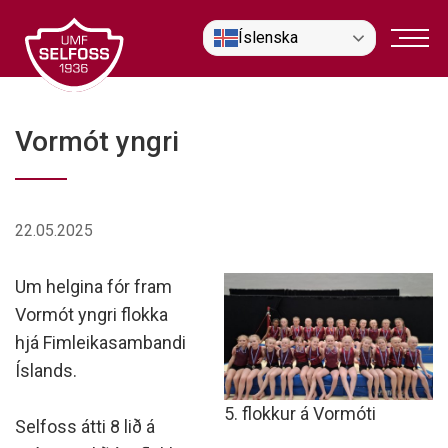
Fara
Íslenska
í
efni
Vormót yngri
22.05.2025
Um helgina fór fram
Vormót yngri flokka
hjá Fimleikasambandi
Íslands.
5. flokkur á Vormóti
Selfoss átti 8 lið á