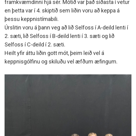
framkvæmdinni hjá sér. Mótið var það síðasta í vetur
en þetta var í 4. skiptið sem liðin voru að keppa á
þessu keppnistímabili.
Úrslitin voru á þann veg að lið Selfoss í A-deild lenti í
2. sæti, lið Selfoss í B-deild lenti í 3. sæti og lið
Selfoss í C-deild í 2. sæti.
Heilt yfir áttu liðin gott mót, þeim leið vel á
keppnisgólfinu og skiluðu vel æfðum æfingum.