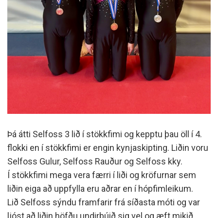
Þá átti Selfoss 3 lið í stökkfimi og kepptu þau öll í 4.
flokki en í stökkfimi er engin kynjaskipting. Liðin voru
Selfoss Gulur, Selfoss Rauður og Selfoss kky.
Í stökkfimi mega vera færri í liði og kröfurnar sem
liðin eiga að uppfylla eru aðrar en í hópfimleikum.
Lið Selfoss sýndu framfarir frá síðasta móti og var
ljóst að liðin höfðu undirbúið sig vel og æft mikið.