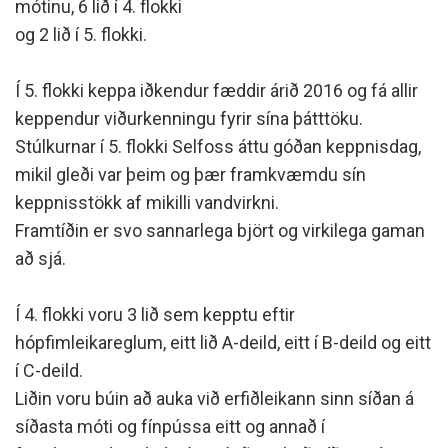
mótinu, 6 lið í 4. flokki
og 2 lið í 5. flokki.
Í 5. flokki keppa iðkendur fæddir árið 2016 og fá allir
keppendur viðurkenningu fyrir sína þátttöku.
Stúlkurnar í 5. flokki Selfoss áttu góðan keppnisdag,
mikil gleði var þeim og þær framkvæmdu sín
keppnisstökk af mikilli vandvirkni.
Framtíðin er svo sannarlega björt og virkilega gaman
að sjá.
Í 4. flokki voru 3 lið sem kepptu eftir
hópfimleikareglum, eitt lið A-deild, eitt í B-deild og eitt
í C-deild.
Liðin voru búin að auka við erfiðleikann sinn síðan á
síðasta móti og fínpússa eitt og annað í