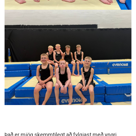
Það er mjög skemmtilegt að fylgjast með yngri