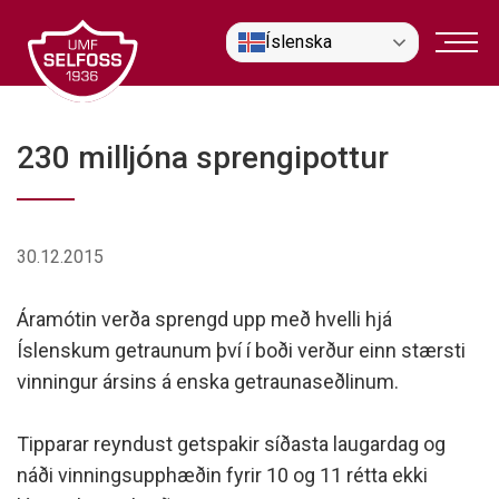
Fara
Íslenska
í
efni
230 milljóna sprengipottur
30.12.2015
Áramótin verða sprengd upp með hvelli hjá
Íslenskum getraunum því í boði verður einn stærsti
vinningur ársins á enska getraunaseðlinum.
Tipparar reyndust getspakir síðasta laugardag og
náði vinningsupphæðin fyrir 10 og 11 rétta ekki