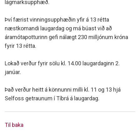
lágmarksupphæð.
Því færist vinningsupphæðin yfir á 13 rétta
næstkomandi laugardag og má búast við að
áramótapotturinn gefi nálægt 230 milljónum króna
fyrir 13 rétta.
Lokað verður fyrir sölu kl. 14.00 laugardaginn 2.
janúar.
Það verður heitt á könnunni milli kl. 11 og 13 hjá
Selfoss getraunum í Tíbrá á laugardag.
Til baka